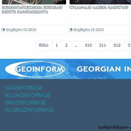
მენინგოკოქცემიის შედეგად
ლაპარაკი საქმის ნაცვლად
ჩვილი გარდაიცვალა
ნოემბერი 15 2010
ნოემბერი 15 2010
წინა
1
2
...
310
311
312
3
SAQINFORM.GE
RU.SAQINFORM.GE
GRUZINFORM.GE
RU.GRUZINFORM.GE
საინფორმაციო–ა