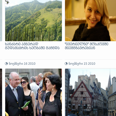
ხანძარი ამჯერად
“ივერიელნი“ მოსკოვში
გუდამაყრის ხეობაში გაჩნდა
მიემგზავრებიან
ნოემბერი 16 2010
ნოემბერი 15 2010