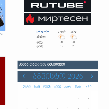
თბილისი
დღეს
ხვალ
ის
ამინდი
დღე
31
31
ღამე
19
20
ᲫᲘᲔᲑᲐ ᲗᲐᲠᲘᲦᲘᲡ ᲛᲘᲮᲔᲓᲕᲘᲗ
ᲐᲒᲕᲘᲡᲢᲝ 2026
ორშ
სამ
ოთხ
ხუთ
პარ
შაბ
კვი
1
2