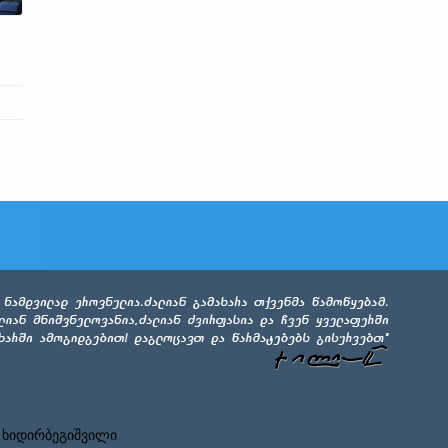
 ხიდირბეგიშვილი