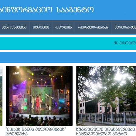
ᲞᲣᲑᲚᲘᲙᲐᲪᲘᲔᲑᲘ
ᲣᲪᲮᲝᲔᲗᲘ
ᲠᲔᲚᲘᲒᲘᲐ
ᲠᲔᲓᲐᲥᲢᲝᲠᲘᲡᲒᲐᲜ
ᲕᲘᲓᲔᲝᲐᲠᲥᲘᲕ
ლმწიფო უმაღლეს საგანმანათლებლო დაწესებულებებში ეროვნულ
"ვერის უბნის მელოდიების"
ზუგდიდელი მოსწავლეები
პრემიერა
სასწავლებლად კერძო