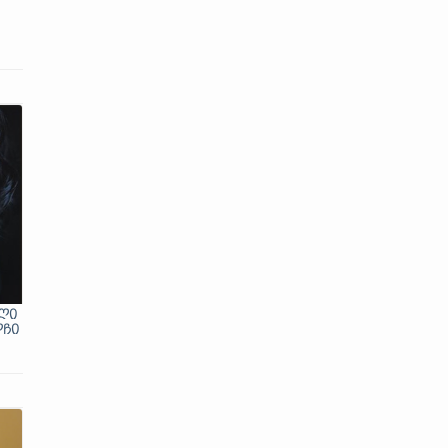
ლი
ლჩი