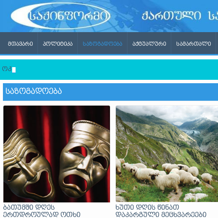
ᲛᲗᲐᲕᲐᲠᲘ
ᲞᲝᲚᲘᲢᲘᲙᲐ
ᲡᲐᲖᲝᲒᲐᲓᲝᲔᲑᲐ
ᲐᲥᲢᲣᲐᲚᲣᲠᲘ
ᲡᲐᲛᲐᲠᲗᲐᲚᲘ
ოკუპირებულ ტერიტორიებზე მცხოვრები აბიტურიენტები სახე
ᲡᲐᲖᲝᲒᲐᲓᲝᲔᲑᲐ
ბათუმში დღეს
ხუთი დღის წინათ
ერთდროულად ოთხი
დაკარგული მეცხვარეები