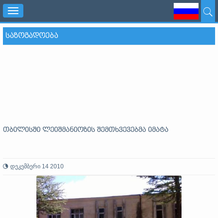
Toggle
navigation
ᲡᲐᲖᲝᲒᲐᲓᲝᲔᲑᲐ
თბილისში ლეიშმანიოზის შემთხვევებმა იმატა
დეკემბერი 14 2010