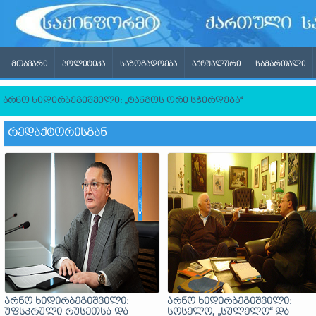
ᲛᲗᲐᲕᲐᲠᲘ
ᲞᲝᲚᲘᲢᲘᲙᲐ
ᲡᲐᲖᲝᲒᲐᲓᲝᲔᲑᲐ
ᲐᲥᲢᲣᲐᲚᲣᲠᲘ
ᲡᲐᲛᲐᲠᲗᲐᲚᲘ
არნო ხიდირბეგიშვილი: „ტანგოს ორი სჭირდება“
ᲠᲔᲓᲐᲥᲢᲝᲠᲘᲡᲒᲐᲜ
არნო ხიდირბეგიშვილი:
არნო ხიდირბეგიშვილი:
უფსკრული რუსეთსა და
სოსელო, „სულელო“ და