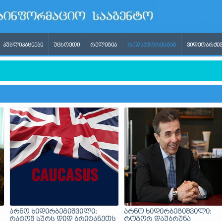
ᲞᲣᲑᲚᲘᲙᲐᲪᲘᲔᲑᲘ
ᲣᲪᲮᲝᲔᲗᲘ
ᲠᲔᲚᲘᲒᲘᲐ
ᲠᲔᲓᲐᲥᲢᲝᲠᲘᲡᲒᲐᲜ
ᲕᲘᲓᲔᲝᲐᲠᲥᲘᲕ
არნო ხიდირბეგიშვილი:
არნო ხიდირბეგიშვილი:
რატომ სურს დიდ ბრიტანეთს
როგორ დაუბრუნა