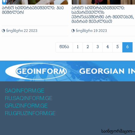
არნო ხიდირბეგიშვილი: ჰაი
არნო ხიდირბეგიშვილი:
მიშტლერ!
საქართველოს
ევროკავშირში არ მიიღებენ,
მაგრამ შეუძლიათ
აზერბაიჯანს წაჰკიდონ
ნოემბერი 22 2023
ნოემბერი 19 2023
წინა
1
2
3
4
5
6
SAQINFORM.GE
RU.SAQINFORM.GE
GRUZINFORM.GE
RU.GRUZINFORM.GE
საინფორმაციო–ა