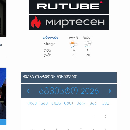
თბილისი
დღეს
ხვალ
ამინდი
ა
დღე
32
31
ღამე
20
20
ᲫᲘᲔᲑᲐ ᲗᲐᲠᲘᲦᲘᲡ ᲛᲘᲮᲔᲓᲕᲘᲗ
ᲐᲒᲕᲘᲡᲢᲝ 2026
ორშ
სამ
ოთხ
ხუთ
პარ
შაბ
კვი
1
2