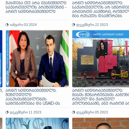
გახდება თუ არა ივანიშვილი
არნო ხიდირბეგიშვილი:
საქართველოს პრეზიდენტი -
საქართველოს არ სჭირდე
არნო ხიდირბეგიშვილი
არცერთი კავშირი, რომელ
მას რუსეთს დააშორებს
ნ
იანვარი 03 2024
დეკემბერი 22 2023
ს
,
არნო ხიდირბეგიშვილი:
არნო ხიდირბეგიშვილი:
შეზღუდული
მასის შენარჩუნების კანონ
პასუხისმგებლობის
რუსულ და ქართულ
საზოგადოება და USAID-ის
პოლიტიკაში, ანუ რატომ ა
მავნებლური საქმიანობა
პრაგმატიზმი ომზე უკეთესი
აფხაზეთში
დეკემბერი 11 2023
მაგრამ მეგობრობაზე უარე
დეკემბერი 05 2023