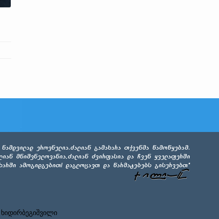
 ხიდირბეგიშვილი