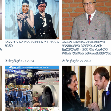
არნო ხიდირბეგიშვილი: მანი-
არნო ხიდირბეგიშვილი:
მანი
დომხალი პოლიტიკის
რ
ნაცვლად - ვინ და რატომ
დებს ფსონს ზურაბიშვილს
ა
და გვარამიაზე
ნოემბერი 27 2023
ნოემბერი 27 2023