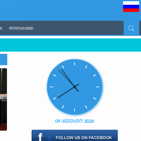
Ი
ᲤᲝᲢᲝᲐᲠᲥᲘᲕᲘ
09 აგვისტო 2026