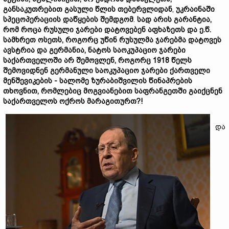
განსაკუთრებით
გასული
წლის
თებერვლიდან
,
უკრაინაში
სპეცოპერაციის
დაწყების
შემდგ
ომ
.
სად
არის
გარანტია,
რომ
როცა
რუსული
ჯარები
დატოვებენ
აფხაზეთს
და
ე.
წ.
სამხრეთ
ოსეთს,
რ
ოგორც უწინ
რუსულმა
ჯარებმა
დატოვეს
ავსტრია
და
გერმანია,
ნატოს
საოკუპაციო
ჯარები
საქართველოში
არ
შე
მო
ვლენ,
როგორც 1918
წელს
შე
მოვიდნენ
გერმანული
საოკუპაციო
ჯარები
ქართველი
მენშევიკების -
სალომე
ზურაბიშვილის
წინაპრების
თხოვნით,
რომ
ლებიც
მოგვიანებით
საფრანგეთში
გაიქცნენ
საქართველო
ს
ოქროს
მარაგი
თურთ?!
და