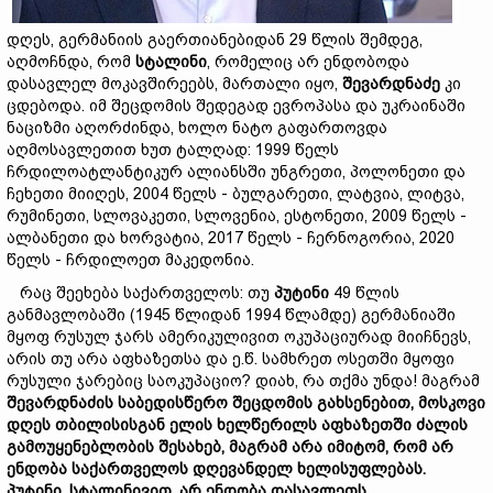
დღეს, გერმანიის გაერთიანებიდან 29 წლის შემდეგ,
აღმოჩნდა, რომ
სტალინი
, რომელიც არ ენდობოდა
დასავლელ მოკავშირეებს, მართალი იყო,
შევარდნაძე
კი
ცდებოდა. იმ შეცდომის შედეგად ევროპასა და უკრაინაში
ნაციზმი აღორძინდა, ხოლო ნატო გაფართოვდა
აღმოსავლეთით ხუთ ტალღად: 1999 წელს
ჩრდილოატლანტიკურ ალიანსში უნგრეთი, პოლონეთი და
ჩეხეთი მიიღეს, 2004 წელს - ბულგარეთი, ლატვია, ლიტვა,
რუმინეთი, სლოვაკეთი, სლოვენია, ესტონეთი, 2009 წელს -
ალბანეთი და ხორვატია, 2017 წელს - ჩერნოგორია, 2020
წელს - ჩრდილოეთ მაკედონია.
რაც შეეხება საქართველოს: თუ
პუტინი
49 წლის
განმავლობაში (1945 წლიდან 1994 წლამდე) გერმანიაში
მყოფ რუსულ ჯარს ამერიკულივით ოკუპაციურად მიიჩნევს,
არის თუ არა აფხაზეთსა და ე.წ. სამხრეთ ოსეთში მყოფი
რუსული ჯარებიც საოკუპაციო? დიახ, რა თქმა უნდა! მაგრამ
შევარდნაძის
საბედისწერო
შეცდომის
გახსენები
თ,
მოსკოვი
დღეს
თბილისი
სგან
ელ
ის ხელწერილს
აფხაზეთში
ძალის
გამოუყენებლობის
შესახებ,
მაგრამ
არა
იმიტომ,
რომ
არ
ენდობა
საქართველოს
დღევანდელ
ხელისუფლებას.
პუტინი,
სტალინი
ვით,
არ
ენდობა
დასავლეთს,