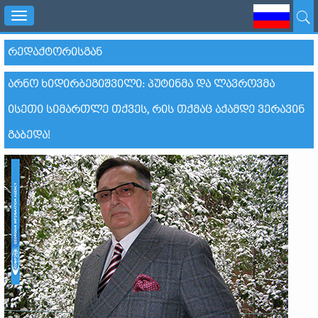
Toggle
navigation
ᲠᲔᲓᲐᲥᲢᲝᲠᲘᲡᲒᲐᲜ
ᲐᲠᲜᲝ ᲮᲘᲓᲘᲠᲑᲔᲒᲘᲨᲕᲘᲚᲘ: ᲞᲣᲢᲘᲜᲛᲐ ᲓᲐ ᲚᲐᲕᲠᲝᲕᲛᲐ
ᲘᲡᲔᲗᲘ ᲡᲘᲛᲐᲠᲗᲚᲔ ᲗᲥᲕᲔᲡ, ᲠᲘᲡ ᲗᲥᲛᲐᲪ ᲐᲥᲐᲛᲓᲔ ᲕᲔᲠᲐᲕᲘᲜ
ᲒᲐᲑᲔᲓᲐ!