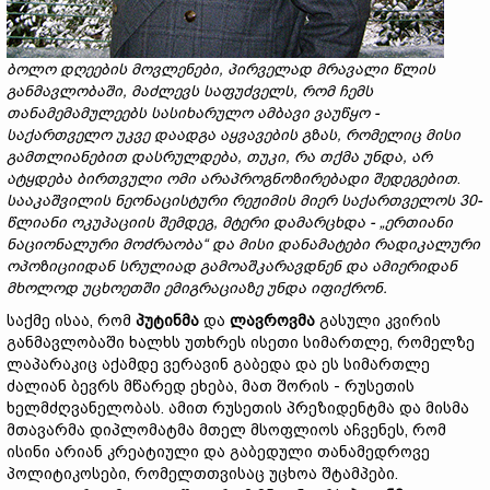
ბოლო
დღეების
მოვლენები,
პირველად
მრავალი
წლის
განმავლობაში,
მაძლევს
საფუძველს,
რომ
ჩემს
თანამემამულეებს
სასიხარულო
ამბავი
ვაუწყო -
საქართველო
უკვე
დაადგა
აყვავებ
ის
გზას,
რომელიც
მისი
გამთლიანებით
დასრულდება,
თუ
კი,
რა
თქმა
უნდა,
არ
ატყდება
ბირთვული
ომი
არაპროგნოზირებადი
შედეგებით
.
სააკაშვილის
ნეონაცისტური
რეჟიმის
მიერ
საქართველოს 30-
წლიანი
ოკუპაციის
შემდეგ,
მტერი
დამარცხდა -
„
ერთიანი
ნაცი
ონალური
მოძრაობა
“
და
მისი
დანამატები
რადიკალური
ოპოზიციიდან
სრულიად
გამოაშკარავდნენ
და
ამიერიდან
მხოლოდ
უცხოეთში
ემიგრაციაზე
უნდა
იფიქრონ.
საქმე ისაა, რომ
პუტინმა
და
ლავროვმა
გასული კვირის
განმავლობაში ხალხს უთხრეს ისეთი სიმართლე, რომელზე
ლაპარაკიც აქამდე ვერავინ გაბედა და ეს სიმართლე
ძალიან ბევრს მწარედ ეხება, მათ შორის - რუსეთის
ხელმძღვანელობას. ამით რუსეთის პრეზიდენტმა და მისმა
მთავარმა დიპლომატმა მთელ მსოფლიოს აჩვენეს, რომ
ისინი არიან კრეატიული და გაბედული თანამედროვე
პოლიტიკოსები, რომელთთვისაც უცხოა შტამპები.