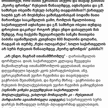
მოითხოვენ,
რომ
ისინი
უკრაინას
აჩუქოს
და
თავად
გახსნას
„
მეორე
ფრონტი“
რუსეთის
წინააღმდეგ,
აფხაზეთ
სა
და
ე.
წ.
სამხრეთ
ოსეთ
შ
ი
რუსულ
ბაზებზე თავდასხმით?!
ქართველ
ხალხს
ჯერ
არ
მოუსმენია
ვაშინგტონისგან
ბოდიში მათი
მარიონეტი
სააკაშვილის გამო,
რ
ომლ
ის
წყალობითაც
საქართველომ
აფხაზეთი
და
ე.
წ.
სამხრეთ
ოსეთი
თუნდაც
დროებით
დაკარგა
!
როგორ
უნდა
ენდო
დასავლეთს
მას
შემდეგ,
რაც
ნაქებმა
შვეიცარიულმა
ბანკმა
მიითვისა
ბიძინა
ივანიშვილ
ის კუთვნილი 600
მილიონ
ი
დოლარი,
რადგან
ის
თურმე
„
რუსი
ოლიგარქია
“
, ხოლო
საქართველოს
არ
სურს
რუსეთის
წინააღმდეგ „
მეორე
ფრონტის“
გახსნა?!
„
არ ენდო,
მაგრამ
ითანამშრომლე“
- ღარიბაშვილის
ფორმულაა. დიახ, საქართველო კვლავაც შეეცდება
მაქსიმალურად ითანამშრომლოს ყველასთან, თავისი
დღევანდელი სტატუს-კვოს უპირატესობებით, ანუ,
ევროკავშირთან უვიზო რეჟიმისა და თავისუფალი
ვაჭრობის შეთანხმების, და მეორე მხრივ - ვაჭრობისა და
რუსეთის მოქალაქეებისთვის უვიზო რეჟიმის გამოყენებით
(
ივნისში
ვიზები
გაუ
უ
ქმდებათ
საქართველოს
მოქალაქეებს
აც,
უახლოეს
მომავალში
კი -
რუსეთთან
პირდაპირი
ავიამიმოსვლა
აღდგება)
.
საქართველოს სურს
დარჩეს მიმზიდველ ბიზნეს-პლატფორმად ყველასთვის,