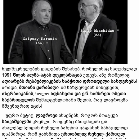
ხელშეკრულების დადების შესახებ, რომელისაც საფუძვლად
1991
წლის
ალმა-
ატას
დეკლარაცია
უდევს. ანუ რომელიც
აღიარებს
რესპუბლიკების
საბჭოთა
დროიდელი
საზღვრებს!
არადა,
მთიანი
ყარაბაღი
, იმ საზღვრების მიხედვით,
აზერბაიჯანის
, ხოლო
აფხაზეთი
და
ე.
წ.
სამხრეთ
ოსეთი
სა
ქ
ართველოს
შემადგენლობაში შედის, რაც ლავროვმა
მშვენივრად იცის!
უფრო მეტიც,
ლავრო
ვი
იხსენებს, როგორ მოატყუა
სააკაშვილმა
კრემლი, როდესაც ბათუმიდან და
ახალქალაქიდან რუსული ბაზების გაყვანის სანაცვლოდ
დაჰპირდა, რომ გახსნიდა
ერთობლივ
რუსულ-
ქართულ