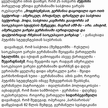
ყველაფერი იმით დაიწყო, რომ 25 იანვარს
პუტინმა
პირველად უწოდა გერმანიაში საბჭოთა ჯარებს
ოკუპაციური.
„
მოგეხსენებათ,
გერმანია
დაყოფილი
იყო
ოთხ
სექტორად
-
ამერიკულ,
ბრიტანულ,
ფრანგულ
და
საბჭოთა
სექტორად.
ჰოდა,
საბჭოთა
კავშირმა
გ
ააფორმა
ამ
საოკუპაციო
სტატუსის
შეწყვეტა,
მაგრამ
აშშ-
მა
-
არა.
ამიტომ,
ამერიკ
უ
ლი
ჯარები
გერმანიაში
იურიდიულ
ად
და
ფაქტობრივად
რჩებიან
საოკუპაციო
ჯარებად
“, - განაცხადა
პუტინმა სტუდენტებთან საუბრისას.
დავამატებ, რომ საბჭოთა (შემდგომში - რუსული)
საოკუპაციო ჯარები გერმანიაში შეიყვანა ქართველმა
სტალინმა
, და იქიდან გამოიყვანა ასევე ქართველმა -
შევარდნაძე
მ
, რაც შეცდომა იყო, რადგან ამერიკელი
საოკუპაციო ჯარები გერმანიაში დარჩნენ და დღეს
ევროპაში ყველაზე დიდი ამერიკული ჯარი - შვიდი
გარნიზონიდან ხუთი - გერმანიაშია. ამის გამო, როგორც
პუტინმა სტუდენტებს იმავე შეხვედრისას შეახსენა,
გერმანელი პატრიოტები - თვალსაჩინო პოლიტიკოსები -
აცხადებენ, რომ მათი სამშობლო - გერმანია - დღემდე
ოკუპირებულია. როგორც ქართველი
ხიდირბეგიშვილი
დავამატებ, რომ შედეგად, ოპერაცია „ბარბაროსას“
დაწყებიდან 82 წლის შემდეგ, გერმანული სვასტიკიანი