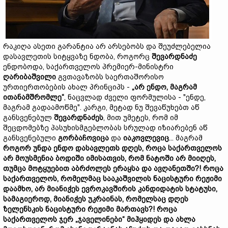
რაკიღა ასეთი გარანტია არ არსებობს და შეუძლებელია
დასავლეთის სიტყვაზე ნდობა, როგორც
შევარდნაძე
ენდობოდა, საქართველოს პრემიერ-მინისტრი
ღარიბაშვილი
გვთავაზობს საერთაშორისო
ურთიერთობების ახალ პრინციპს -
„
არ ენდო,
მაგრამ
ითანამშრომლე“
, ნაცვლად ძველი ფორმულისა - "ენდე,
მაგრამ გადაამოწმე". კარგი, მეტად ნუ შევაწუხებთ აწ
განსვენებულ
შევარდნაძე
ს
, მით უმეტეს, რომ იმ
შეცდომებზე პასუხისმგებლობას სრულად იზიარებენ აწ
განსვენებული
გორბაჩოვი
ცა
და
იაკოვლევი
ც
... მაგრამ
როგორ
უნდა
ენდო
დასავლეთს
დღეს,
როცა
საქართველოს
არ
მოუსმენ
ია
ბოდიში იმისათვის, რომ
ნატო
ში
არ
მიიღეს,
თუმცა
მოტყუ
ებით აბრძოლეს
ერაყსა
და
ავღანეთში?!
როცა
საქართველოს,
რომელმაც
სააკაშვილის
ნაცისტური
რეჟიმი
დაამხო,
არ მიანიჭეს
ევროკავშირის
კანდიდატის
სტატუსი,
სამაგიეროდ, მიანიჭეს
უკრაინას,
რომელსაც
დღეს
ზელენსკის
ნაცისტური
რეჟიმი
მართავს?!
როცა
საქართველოს
ჯერ
„
ჯაველინები
“
მიჰყიდეს
და
ახლა