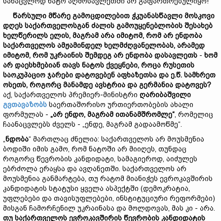
სანაცვლოდ ნატო აღმოსავლეთში არ გაფართოებულიყო!
წარსული
მწარე
გამოცდილებით
ჭკუა
ნასწავლი
მოსკოვი
დღეს
საქართველოსგან
ძალის
გამოუყენებლობის
შესახებ
ხელწერილს
ელის,
მაგრამ
არა
იმიტომ,
რომ
არ
ენდობა
საქართველოს
ამჟამინდელ
ხელმძღვანელობას,
არამედ
იმიტომ,
რომ
უკრაინის
შემდეგ
არ
ენდობა
დასავლეთს
-
ხომ
არ დაესხმებიან თავს
ნატოს
ქვეყნები,
როცა
რუსეთის
საოკუპაციო
ჯარები
დატოვებენ
აფხაზეთს
ა
და
ე.წ.
სამხრეთ
ოსეთს,
როგორც
მანამდე
ავსტრია
და
გერმანია
დატოვეს?
აქ, საქართველოს პრემიერ-მინისტრი
ღარიბაშვილი
გვთავაზობს
საერთაშორისო ურთიერთობების ახალი
ფორმულას -
„
არ ენდო,
მაგრამ
ითანამშრომლ
ე“
, რომელიც
ჩაანაცვლებს ძველს - „ენდე, მაგრამ გადაამოწმე“.
„
ნდობა
“ მართლაც ძნელია: საქართველოს არ მოუსმენია
ბოდიში იმის გამო, რომ ნატოში არ მიიღეს, თუნდაც
როგორც წევრობის კანდიდატი, სამაგიეროდ, აიძულეს
ებრძოლა ერაყსა და ავღანეთში. საქართველოს არ
მოუსმენია განმარტება, თუ რატომ მიანიჭეს ევროკავშირის
კანდიდატის სტატუსი ყველა ასპექტში (დემოკრატია,
უფლებები და თავისუფლებები, ინსტიტუციური რეფორმები)
მისგან ჩამორჩენილ უკრაინასა და მოლდოვას, მას კი - არა.
თუ
საქართველოს
ევროკავშირის
წევრობის
კანდიდატის