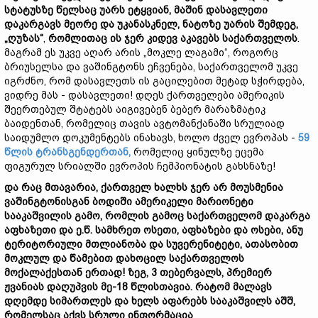
სტატუს
ზე
წელს
აც
უარს
ეტყვიან,
მაშინ
დასავლეთი
დაკარგავს
მეორე
და
უკანასკნელ,
ნატოზე უარის
შემდეგ,
„
ღუზას“
,
რომ
ლითაც ის
ჯერ
კიდევ
აკავებს
საქართველო
ს
.
მაგრამ ეს უკვე აღარ არის „მოკლე ლაგამი“, როგორც
ბრიუსელსა და ვაშინგტონს ეჩვენება, საქართველომ უკვე
იგრძნო, რომ დასავლეთს ის გაცილებით მეტად სჭირდება,
ვიდრე მას - დასავლეთი! დღეს ქართველები ამერიკის
შეერთებულ შტატებს აიგივებენ ბებერ მარაზმატიკ
ბაიდენთან, რომელიც თავის ავტომანქანაში სრულიად
საიდუმლო დოკუმენტებს ინახავს, ხოლო ძველ ევროპას -
59
წლის ტრანსგენდერთან,
რომელიც ყინულზე ეცემა
ფიგურულ სრიალში ევროპის ჩემპიონატის გახსნაზე!
და
რაც
მთავარია,
ქართველ
ხალხს
ჯერ
არ
მოუსმენია
ვაშინგტონისგან
ბოდიში
ამერიკელი
მარიონეტი
სააკაშვილის
გამო,
რომლის
გამოც
საქართველომ
დაკარგა
აფხაზეთი
და
ე.
წ.
სამხრეთ
ოსეთი,
აფხაზები
და
ოსები,
ანუ
ტერიტორიული
მთლიანობა
და
სუვერენიტეტი,
ათასობით
მოკლულ
და
წამებით
დახოცილ
საქართველოს
მოქალაქესთან
ერთად!
ზეგ, 3 თებერვალს, პრემიერ
ჟვანიას დაღუპვის მე-18 წლისთავია.
რატომ
მალავს
დღემდე სიმართლეს და ხელს აფარებს სააკაშვილს
აშშ,
რომელსაც
აქვს
სრული
ინფორმაცია