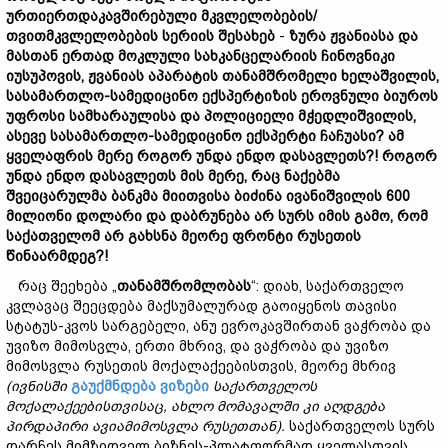
ურთიერთდაკავშირებული
მკვლელობების/
თვითმკვლელობების
სერიის
შესახებ
-
ზურა
ჟვანია
სა
და
მასთან
ერთად
მოკლული
სა
ხ
კანცელარიის
ჩინოვნიკ
ი
იუსუპოვი
ს,
ჟვანიას
აპარატის
თანამშრომელი
ხელაშვილი
ს,
სასამართლო-
სამედიცინო
ექსპერტიზის
ეროვნული
ბიუროს
უფროსი
სამხარაული
სა
და
პოლიციელი
მჭედლიშვილი
ს,
ასევე
სასამართლო-
სამედიცინო
ექსპერტი
ჩაჩუა
სი?
ამ
ყველაფრის
მერე
როგორ
უნდა
ენდო
დასავლეთს?!
როგორ
უნდა
ენდო
დასავლეთს
მის მერე, რაც ნაქებმა
შვეიცარულმა ბანკმა მიითვისა ბიძინა ივანიშვილის 600
მილიონი დოლარი და დაბრუნება არ სურს იმის გამო, რომ
საქათველომ არ გახსნა მეორე ფრონტი რუსეთის
წინაარმდეგ?!
რაც შეეხება „
თანამშრომლობას
“: დიახ, საქართველო
კვლავაც შეეცდება მაქსუმალურად გაოიყენოს თავისი
სტატუს-კვოს სარგებელი, ანუ ევროკავშირთან ვაჭრობა და
უვიზო მიმოსვლა, ერთი მხრივ, და ვაჭრობა და უვიზო
მიმოსვლა რუსეთის მოქალაქეებისთვის, მეორე მხრივ
(ივნისში
გაუქმნდება ვიზები
საქართველოს
მოქალაქეებისთვისაც, ახლო მომავალში კი აღდგება
პირდაპირი ავიამიმოსვლა რუსეთთან
).
საქართველოს სურს
დარჩეს მიმზიდველ ბიზნეს-პლატფორმად ყველასთვის,