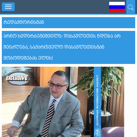
Toggle
navigation
ᲠᲔᲓᲐᲥᲢᲝᲠᲘᲡᲒᲐᲜ
ᲐᲠᲜᲝ ᲮᲘᲓᲘᲠᲑᲔᲒᲘᲨᲕᲘᲚᲘ: ᲓᲐᲡᲐᲕᲚᲔᲗᲘᲡ ᲜᲓᲝᲑᲐ ᲐᲠ
ᲨᲔᲘᲫᲚᲔᲑᲐ, ᲡᲐᲥᲐᲠᲗᲕᲔᲚᲝ ᲓᲐᲡᲐᲕᲚᲔᲗᲘᲡᲒᲐᲜ
ᲛᲝᲑᲝᲓᲘᲨᲔᲑᲐᲡ ᲔᲚᲘᲡ!