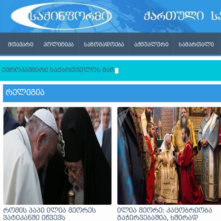
ᲛᲗᲐᲕᲐᲠᲘ
ᲞᲝᲚᲘᲢᲘᲙᲐ
ᲡᲐᲖᲝᲒᲐᲓᲝᲔᲑᲐ
ᲐᲥᲢᲣᲐᲚᲣᲠᲘ
ᲡᲐᲛᲐᲠᲗᲐᲚᲘ
ევროკავშირი საქართველოს მართლმადიდებელი ეკლესიისგან ლ
ᲠᲔᲚᲘᲒᲘᲐ
რომის პაპი ილია მეორეს
ილია მეორე: კაცობრიობა
ვატიკანში იწვევს
გაჭირვებაშია, ხშირად