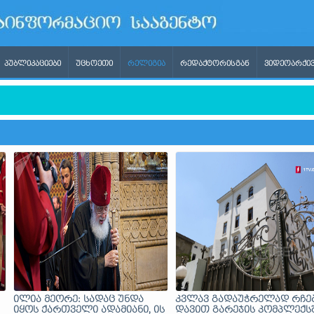
ᲞᲣᲑᲚᲘᲙᲐᲪᲘᲔᲑᲘ
ᲣᲪᲮᲝᲔᲗᲘ
ᲠᲔᲚᲘᲒᲘᲐ
ᲠᲔᲓᲐᲥᲢᲝᲠᲘᲡᲒᲐᲜ
ᲕᲘᲓᲔᲝᲐᲠᲥᲘᲕ
გბტ პროპაგანდას ითხოვდა, ხოლო უარის თქმის შემდეგ ის რუ
ილია მეორე: სადაც უნდა
კვლავ გადაუჭრელად რჩე
იყოს ქართველი ადამიანი, ის
დავით გარეჯის კომპლექს