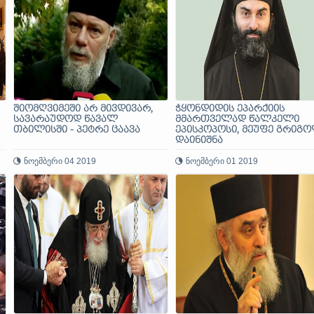
შიომღვიმეში არ მივდივარ,
ჭყონდიდის ეპარქიის
სავარაუდოდ წავალ
მმართველად წალკელი
თბილისში - პეტრე ცაავა
ეპისკოპოსი, მეუფე გრიგ
დაინიშნა
ნოემბერი 04 2019
ნოემბერი 01 2019