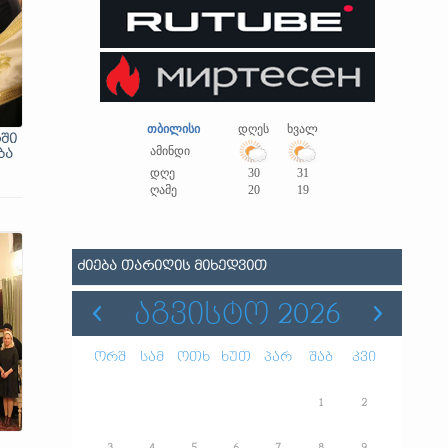
თბილისი
დღეს
ხვალ
ში
ამინდი
ბა
დღე
30
31
ღამე
20
19
ᲫᲘᲔᲑᲐ ᲗᲐᲠᲘᲦᲘᲡ ᲛᲘᲮᲔᲓᲕᲘᲗ
ᲐᲒᲕᲘᲡᲢᲝ 2026
ორშ
სამ
ოთხ
ხუთ
პარ
შაბ
კვი
1
2