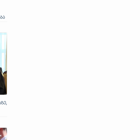
ბა
ზე,
უფე