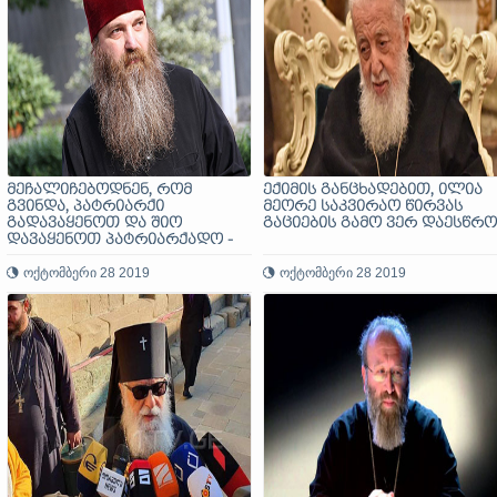
მეჩალიჩებოდნენ, რომ
ექიმის განცხადებით, ილია
გვინდა, პატრიარქი
მეორე საკვირაო წირვას
გადავაყენოთ და შიო
გაციების გამო ვერ დაესწრო
დავაყენოთ პატრიარქადო -
მეუფე იაკობი
ოქტომბერი 28 2019
ოქტომბერი 28 2019