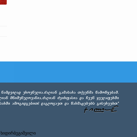
 ხიდირბეგიშვილი