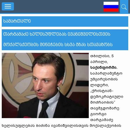
Toggle
navigation
ᲡᲐᲛᲐᲠᲗᲐᲚᲘ
ᲗᲐᲠᲒᲐᲛᲐᲫᲔ ᲮᲔᲚᲘᲡᲣᲤᲚᲔᲑᲐᲡ ᲘᲕᲐᲜᲘᲨᲕᲘᲚᲘᲡᲗᲕᲘᲡ
ᲛᲝᲥᲐᲚᲐᲥᲔᲝᲑᲘᲡ ᲛᲘᲜᲘᲭᲔᲑᲘᲡ ᲡᲮᲕᲐ ᲒᲖᲐᲡ ᲡᲗᲐᲕᲐᲖᲝᲑᲡ
თბილისი, 5
აპრილი,
საქინფორმი
.
საპარლამენტო
უმცირესობის
ლიდერი,
„ქრისტიან-
დემოკრატიული
მოძრაობის“
თავმჯდომარე
გიორგი
თარგამაძე
ხელისუფლებას ბიძინა ივანიშვილისთვის მოქალაქეობის