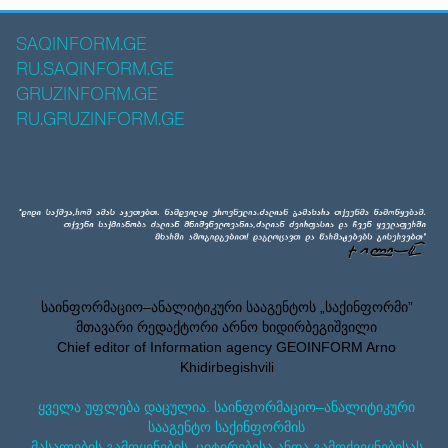
SAQINFORM.GE
RU.SAQINFORM.GE
GRUZINFORM.GE
RU.GRUZINFORM.GE
საინფორმაციო–ანალიტიკური სააგენტოს „საქინფორმი”
მთავარი რედაქტორი არნო ხიდირბეგიშვილი
Chief editor of Information agency GEOINFORM Arno
Khidirbegishvili
ყველა უფლება დაცულია. საინფორმაციო–ანალიტიკური
სააგენტო საქინფორმის
მასალების გამოყენების, ციტირებისა ანდა გამოქვეყნებისას