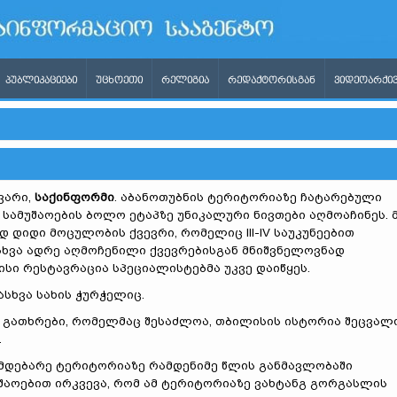
ᲞᲣᲑᲚᲘᲙᲐᲪᲘᲔᲑᲘ
ᲣᲪᲮᲝᲔᲗᲘ
ᲠᲔᲚᲘᲒᲘᲐ
ᲠᲔᲓᲐᲥᲢᲝᲠᲘᲡᲒᲐᲜ
ᲕᲘᲓᲔᲝᲐᲠᲥᲘᲕ
ვარი,
საქინფორმი
. აბანოთუბნის ტერიტორიაზე ჩატარებული
სამუშაოების ბოლო ეტაპზე უნიკალური ნივთები აღმოაჩინეს. 
დ დიდი მოცულობის ქვევრი, რომელიც III-IV საუკუნეებით
სხვა ადრე აღმოჩენილი ქვევრებისგან მნიშვნელოვნად
მისი რესტავრაცია სპეციალისტებმა უკვე დაიწყეს.
ასხვა სახის ჭურჭელიც.
გათხრები, რომელმაც შესაძლოა, თბილისის ისტორია შეცვალ
.
იმდებარე ტერიტორიაზე რამდენიმე წლის განმავლობაში
შაოებით ირკვევა, რომ ამ ტერიტორიაზე ვახტანგ გორგასლის