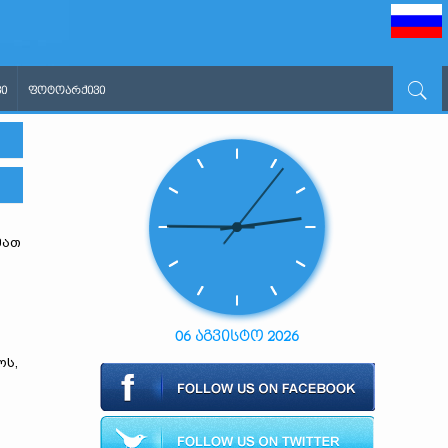
Ი
ᲤᲝᲢᲝᲐᲠᲥᲘᲕᲘ
მათ
06 აგვისტო 2026
ოს,