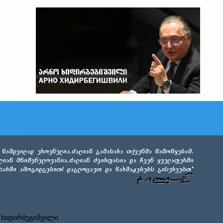
 ხიდირბეგიშვილი