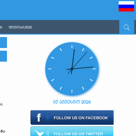
Ი
ᲤᲝᲢᲝᲐᲠᲥᲘᲕᲘ
07 აგვისტო 2026
ა,
ბში