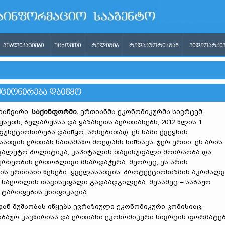
ᲞᲣᲑᲚᲘᲙᲐᲪᲘᲔᲑᲘ
ᲣᲪᲮᲝᲔᲗᲘ
ᲠᲔᲚᲘᲒᲘᲐ
ᲠᲔᲓᲐᲥᲢᲝᲠᲘᲡᲒᲐᲜ
ᲕᲘᲓᲔᲝᲐᲠᲥᲘᲕ
ᲥᲪᲘᲝᲜᲘᲠᲔᲑᲐ ᲓᲐᲘᲬᲧᲝ
იანვარი,
საქინფორმი.
ერთიანმა ეკონომიკურმა სივრცემ,
სეთს, ბელარუსსა და ყაზახეთს აერთიანებს, 2012 წლის 1
ფუნქციონირება დაიწყო. არსებითად, ეს სამი ქვეყნის
სათვის ერთიან სათამაშო მოედანს ნიშნავს. ჯერ ერთი, ეს არის
ვალუტო პოლიტიკა, კაპიტალის თავისუფალი მოძრაობა და
რნეობის ერთობლივი მხარდაჭერა. მეორეც, ეს არის
ის ერთიანი წესები ყველასათვის, პროტექციონიზმის აკრძალვ
 საქონლის თავისუფალი გადაადგილება. მესამეც – საბაჟო
ა ტარიფების უნიფიკაცია.
ან მუშაობას იწყებს ევრაზიული ეკონომიკური კომისიაც,
ბაჟო კავშირისა და ერთიანი ეკონომიკური სივრცის ფორმატე