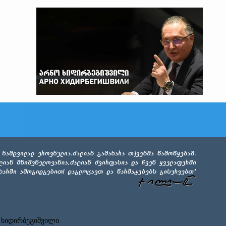
 ხიდირბეგიშვილი