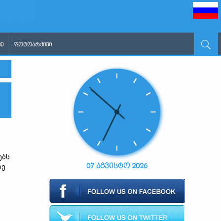
Ი
ᲤᲝᲢᲝᲐᲠᲥᲘᲕᲘ
ებს
07 აგვისტო 2026
რე