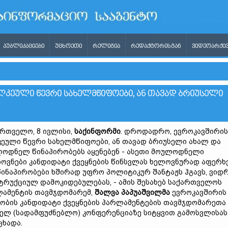
ᲞᲣᲑᲚᲘᲙᲐᲪᲘᲔᲑᲘ
ᲣᲪᲮᲝᲔᲗᲘ
ᲠᲔᲚᲘᲒᲘᲐ
ᲠᲔᲓᲐᲥᲢᲝᲠᲘᲡᲒᲐᲜ
ᲕᲘᲓᲔᲝᲐᲠᲥᲘᲕ
ᲚᲙᲔᲣᲚᲘ ᲬᲔᲕᲠᲘ ᲡᲐᲮᲔᲚᲛᲬᲘᲤᲝᲔᲑᲘ, ᲐᲜ ᲗᲐᲕᲐᲓ ᲑᲠᲘᲣᲡᲔᲚᲘ
რთველო, 8 ივლისი,
საქინფორმი
. დროდადრო, ევროკავშირის
ეული წევრი სახელმწიფოები, ან თავად ბრიუსელი ახალ და
ოდნელ წინაპირობებს აყენებენ - ასეთი მოულოდნელი
ოვნები კანდიდატი ქვეყნების წინსვლას ხელოვნურად აფერხ
 წინაპირობები ხშირად უფრო პოლიტიკურ შანტაჟს ჰგავს, ვიდ
ტრუქციულ დამოკიდებულებას, - ამის შესახებ საქართველოს
ამენტის თავმჯდომარემ,
შალვა პაპუაშვილმა
ევროკავშირის
ობის კანდიდატი ქვეყნების პარლამენტების თავმჯდომარეთა
ელ (სადამფუძნებლო) კონფერენციაზე სიტყვით გამოსვლისას
ცხადა.