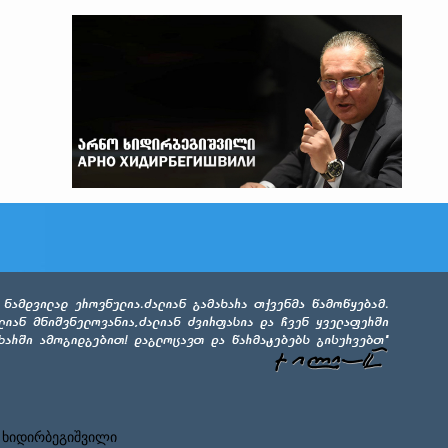
 ხიდირბეგიშვილი