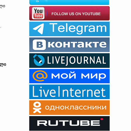
ული
.
ული