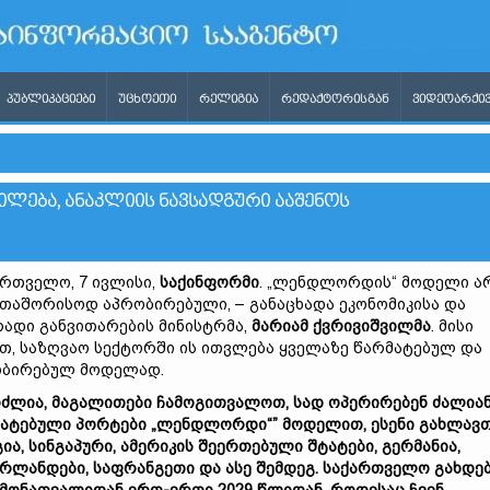
ᲞᲣᲑᲚᲘᲙᲐᲪᲘᲔᲑᲘ
ᲣᲪᲮᲝᲔᲗᲘ
ᲠᲔᲚᲘᲒᲘᲐ
ᲠᲔᲓᲐᲥᲢᲝᲠᲘᲡᲒᲐᲜ
ᲕᲘᲓᲔᲝᲐᲠᲥᲘᲕ
ᲘᲚᲔᲑᲐ, ᲐᲜᲐᲙᲚᲘᲘᲡ ᲜᲐᲕᲡᲐᲓᲒᲣᲠᲘ ᲐᲐᲨᲔᲜᲝᲡ
რთველო, 7 ივლისი,
საქინფორმი
. „ლენდლორდის“ მოდელი ა
თაშორისოდ აპრობირებული, – განაცხადა ეკონომიკისა და
ადი განვითარების მინისტრმა,
მარიამ ქვრივიშვილმა
. მისი
თ, საზღვაო სექტორში ის ითვლება ყველაზე წარმატებულ და
ობირებულ მოდელად.
იძლია, მაგალითები ჩამოგითვალოთ, სად ოპერირებენ ძალია
ატებული პორტები „ლენდლორდი“” მოდელით, ესენი გახლავთ
ია, სინგაპური, ამერიკის შეერთებული შტატები, გერმანია,
რლანდები, საფრანგეთი და ასე შემდეგ. საქართველო გახდე