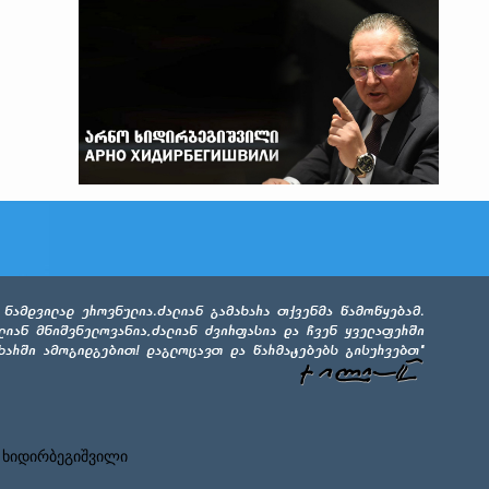
 ხიდირბეგიშვილი