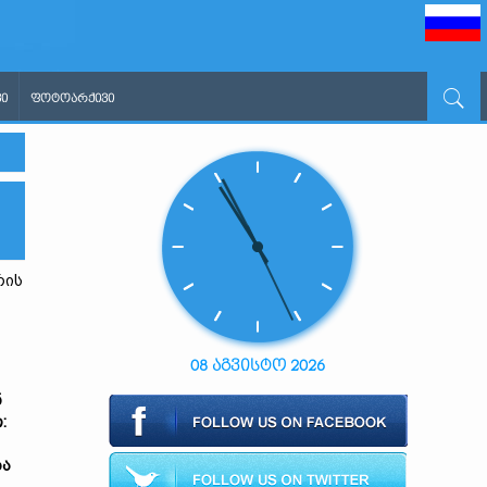
Ი
ᲤᲝᲢᲝᲐᲠᲥᲘᲕᲘ
რის
08 აგვისტო 2026
ნ
:
ბა