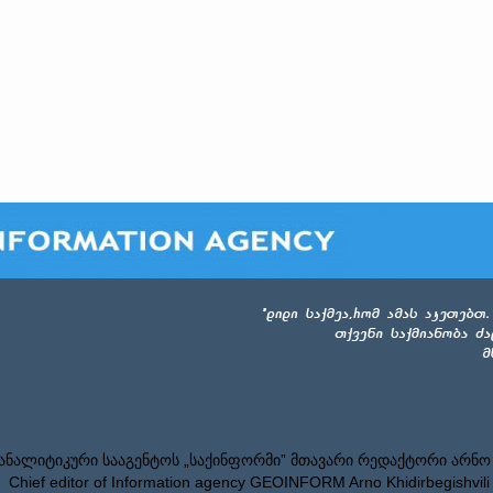
ნალიტიკური სააგენტოს „საქინფორმი” მთავარი რედაქტორი არნო
Chief editor of Information agency GEOINFORM Arno Khidirbegishvili