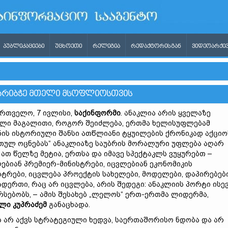
ᲞᲣᲑᲚᲘᲙᲐᲪᲘᲔᲑᲘ
ᲣᲪᲮᲝᲔᲗᲘ
ᲠᲔᲚᲘᲒᲘᲐ
ᲠᲔᲓᲐᲥᲢᲝᲠᲘᲡᲒᲐᲜ
ᲕᲘᲓᲔᲝᲐᲠᲥᲘᲕ
 ᲙᲐᲠᲘᲑᲭᲔ ᲛᲗᲔᲚᲘ ᲛᲡᲝᲤᲚᲘᲝᲡᲗᲕᲘᲡ
რთველო, 7 ივლისი,
საქინფორმი
. ანაკლია არის ყველაზე
ლი მაგალითი, როგორ შეიძლება, ერთმა ხელისუფლებამ
ნის ისტორიული შანსი ათწლიანი ტყუილების ქრონიკად აქციო
თულ ოცნებას“ ანაკლიაზე საუბრის მორალური უფლება აღარ
. ათ წელზე მეტია, ერთსა და იმავე სპექტაკლს ვუყურებთ –
ებიან პრემიერ-მინისტრები, იცვლებიან ეკონომიკის
სტრები, იცვლება პროექტის სახელები, მოდელები, დაპირებები
დერთი, რაც არ იცვლება, არის შედეგი: ანაკლიის პორტი ისე
რსებობს, – ამის შესახებ „ლელოს“ ერთ-ერთმა ლიდერმა,
ლი კუპრაძემ
განაცხადა.
არ აქვს სტრატეგიული ხედვა, საერთაშორისო ნდობა და არ