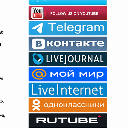
ის
ე
ლა
ა.
ი,