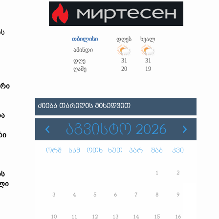
ის
თბილისი
დღეს
ხვალ
ამინდი
დღე
31
31
ღამე
20
19
ერი
ᲫᲘᲔᲑᲐ ᲗᲐᲠᲘᲦᲘᲡ ᲛᲘᲮᲔᲓᲕᲘᲗ
და
ᲐᲒᲕᲘᲡᲢᲝ 2026
რი
ორშ
სამ
ოთხ
ხუთ
პარ
შაბ
კვი
ოს
1
2
ილი
3
4
5
6
7
8
9
10
11
12
13
14
15
16