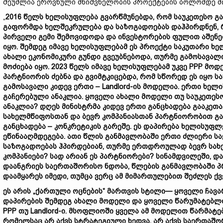
შეუძლია ეროვნული მნიშვნელობის პროექტების ბოლომდე მი
„
2016 წელს ხელისუფლება გვარწმუნებდა, რომ საუკეთესო გ
გაფორმდა ხელშეკრულება და საზოგადოებას დაჰპირდნენ, რ
პირველი გემი შემოვიდოდა და ინვესტორების ფულით აშენე
იყო. შემდეგ იმავე ხელისუფლებამ ეს პროექტი საკუთარი ხე
ახალი ეკონომიკური გუნდი გვეუბნებოდა, თურმე გამოსავა
მოძიება იყო. 2023 წელს იმავე ხელისუფლებამ უკვე PPP მ
პარტნიორის ძებნა და გვიმტკიცებდა, რომ სწორედ ეს იყო სა
გამოსავალი კიდევ ერთი – Landlord-ის მოდელია. ერთი ხელ
გაჩერებული ანაკლია. ყოველი ახალი მოდელი თუ საუკეთესო 
ანაკლია? დღეს მინისტრმა კიდევ ერთი განცხადება გააკეთ
სახელმწიფოსთან და ბევრ კომპანიასთან პარტნიორობით გ
განცხადება – კონკრეტიკის გარეშე. ეს დაპირება ხელისუფ
ეწინააღმდეგება. ათი წლის განმავლობაში ერთი ძლიერი ს
საზოგადოებას ჰპირდებიან, თურმე ერთდროულად ბევრ სახელ
კომპანიები? სად არიან ეს პარტნიორები? სინამდვილეში, 
დაანგრიეს საერთაშორისო ნდობა, წლების განმავლობაში პრ
დაამყარეს იმედი, თუმცა ვერც ამ მიმართულებით შეძლეს ქ
ეს არის „ქართული ოცნების“ მართვის სტილი— ყოველი ჩავ
დაპირების შემდეგ ახალი მოდელი და ყოველი წარუმატებლო
PPP თუ Landlord-ი. მსოფლიოში ყველა ამ მოდელით წარმატ
რომელსაც არ აქვს სტრატეგიული ხედვა, არ აქვს საერთაშ