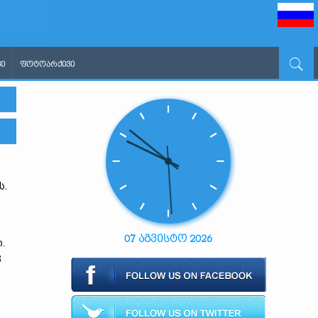
Ი
ᲤᲝᲢᲝᲐᲠᲥᲘᲕᲘ
ს.
07 აგვისტო 2026
.
ვ