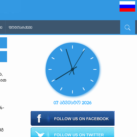
Ი
ᲤᲝᲢᲝᲐᲠᲥᲘᲕᲘ
ა,
დით
07 აგვისტო 2026
%-
ეგ