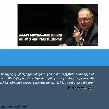
 ხიდირბეგიშვილი