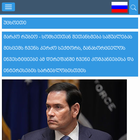
Toggle
navigation
ᲣᲪᲮᲝᲔᲗᲘ
ᲛᲐᲠᲙᲝ ᲠᲣᲑᲘᲝ - ᲡᲝᲛᲮᲔᲗᲗᲐᲜ ᲨᲔᲗᲐᲜᲮᲛᲔᲑᲐ ᲡᲐᲨᲣᲐᲚᲔᲑᲐᲡ
ᲛᲘᲡᲪᲔᲛᲡ ᲩᲕᲔᲜᲡ ᲙᲔᲠᲫᲝ ᲡᲔᲥᲢᲝᲠᲡ, ᲒᲐᲜᲐᲮᲝᲠᲪᲘᲔᲚᲝᲡ
ᲘᲜᲕᲔᲡᲢᲘᲪᲘᲔᲑᲘ ᲐᲛ ᲓᲔᲠᲔᲤᲐᲜᲨᲘ ᲩᲕᲔᲜᲘ ᲙᲝᲛᲞᲐᲜᲘᲔᲑᲘᲡᲐ ᲓᲐ
ᲘᲜᲢᲔᲠᲔᲡᲔᲑᲘᲡ ᲡᲐᲠᲒᲔᲑᲚᲝᲑᲘᲡᲗᲕᲘᲡ