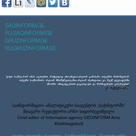
SAQINFORM.GE
RU.SAQINFORM.GE
GRUZINFORM.GE
RU.GRUZINFORM.GE
საინფორმაციო–ანალიტიკური სააგენტოს „საქინფორმი”
მთავარი რედაქტორი არნო ხიდირბეგიშვილი
Chief editor of Information agency GEOINFORM Arno
Khidirbegishvili
ყველა უფლება დაცულია. საინფორმაციო–ანალიტიკური