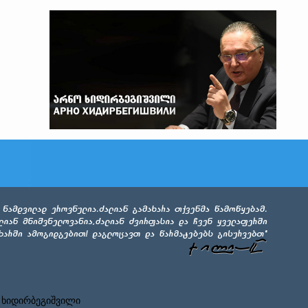
 ხიდირბეგიშვილი