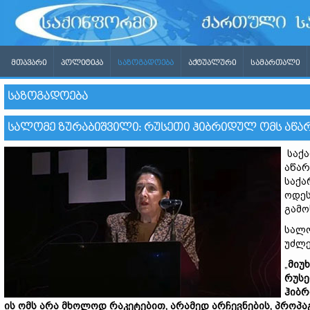
ᲛᲗᲐᲕᲐᲠᲘ
ᲞᲝᲚᲘᲢᲘᲙᲐ
ᲡᲐᲖᲝᲒᲐᲓᲝᲔᲑᲐ
ᲐᲥᲢᲣᲐᲚᲣᲠᲘ
ᲡᲐᲛᲐᲠᲗᲐᲚᲘ
ᲡᲐᲖᲝᲒᲐᲓᲝᲔᲑᲐ
ᲡᲐᲚᲝᲛᲔ ᲖᲣᲠᲐᲑᲘᲨᲕᲘᲚᲘ: ᲠᲣᲡᲔᲗᲘ ᲰᲘᲑᲠᲘᲓᲣᲚ ᲝᲛᲡ ᲐᲬᲐ
საქა
აწარ
საქა
ოდეს
გამო
სალო
უძლე
„
მიუხ
რუსე
ჰიბრ
ის ომს არა მხოლოდ რაკეტებით, არამედ არჩევნების, პროპა