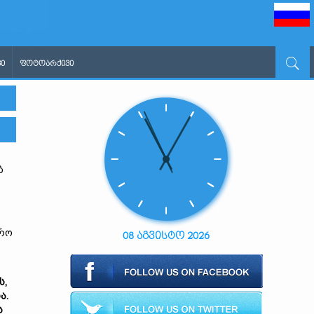
Ი
ᲤᲝᲢᲝᲐᲠᲥᲘᲕᲘ
ბ
დრო
08 აგვისტო 2026
ს,
ა.
ს