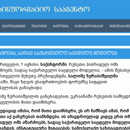
ᲞᲣᲑᲚᲘᲙᲐᲪᲘᲔᲑᲘ
ᲣᲪᲮᲝᲔᲗᲘ
ᲠᲔᲚᲘᲒᲘᲐ
ᲠᲔᲓᲐᲥᲢᲝᲠᲘᲡᲒᲐᲜ
ᲕᲘᲓᲔᲝᲐᲠᲥᲘᲕ
ᲠᲛᲝᲔᲑᲡ, ᲡᲐᲓᲐᲪ ᲡᲐᲥᲐᲠᲗᲕᲔᲚᲝ ᲡᲐᲪᲓᲔᲚᲘ ᲛᲝᲓᲔᲚᲘᲐ
რთველო, 1 ივნისი,
საქინფორმი
. რუსეთი ჰიბრიდულ ომს
მოებს, სადაც საქართველო საცდელი მოდელია, - ამის შესახე
რთველოს მეხუთე პრეზიდენტმა,
სალომე ზურაბიშვილმა
აში, შავი ზღვის უსაფრთხოების ფორუმზე სიტყვით
სვლისას განაცხადა.
მე ზურაბიშვილის განცხადებით, უკრაინაში რუსეთის სამხე
ველობის მითი დაიმსხვრა.
ედავად იმისა, რომ მითი დაიმსხვრა, ეს არ ნიშნავს იმას, რომ
თი აქ გაჩერებას თანხმდება. ის ამავდროულად კიდევ ერთ ომ
იდულ ომს აწარმოებს, სადაც საქართველო საცდელი მოდელი
განდის, ინსტიტუციური მიტაცების, სამოქალაქო საზოგადოები