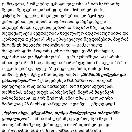
გამოყვანა, რომლებიც უკმაყოფილონი არიან სურსათზე,
მედიკამენტებსა და სამედიცინო მომსახურებაზე
კატასტროფულად მაღალი ფასებით, დრაკონული
ჯარიმებით, დიუშენის სინდრომით დაავადებული
ბავშვებისადმი უყურადღებობით, საგზაო საცობებით,
დედაქალაქის მეურნეობის სავალალო მდგომარეობითა და
„ქართული ოცნების“ სხვა უპატიებელი შეცდომებით. მაგრამ
მიტინგის მთავარი ლაიტმოტივი — სიძულვილი
რუსეთისადმი, როგორც „ისტორიული დამპყრობლის,
ოკუპანტისა და მტრისადმი“ — ვერ აღმოჩნდა საკმარისი
იმისთვის, რომ სააკაშვილის პორტრეტებით მოსული ბრბო
შეეკრა და რევოლუციაზე აეყოლიებინა, რის გამოც
საპროტესტო მუხტი სწრაფად ჩაქრა.
„26
მაისს
ვიწყებთ
და
ვამთავრებთ!“
— აცხადებდნენ წინასწარ ოპოზიციის
ლიდერები, რაც იმას ნიშნავდა, რომ ხელისუფლების
დამხობას იმავე დღეს აპირებდნენ, მაგრამ მიტინგის
ორგანიზებაც კი ვერ შეძლეს, ამიტომაც ყველაფერი
მართლაც 26 მაისს დასრულდა, ოღონდ… უშედეგოდ!
„
რუბიო
ახლა
ერევანშია,
თუმცა
შეიძლებოდა
თბილისში
ყოფილიყო!“
— ხმის ჩახლეჩამდე ყვიროდნენ მუდამ
სომხების მოშურნე ქართველი ოპოზიციონერები და
მიკროფონში აშშ-ის სახელმწიფო მდივანს ისე