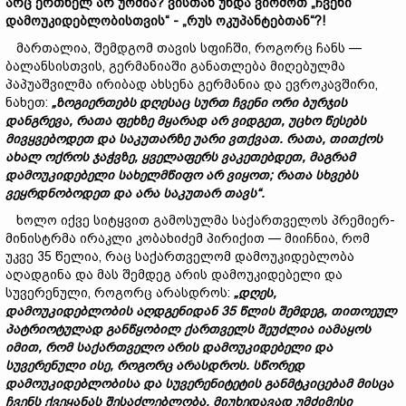
არც
ერთხელ
არ
უ
ომ
ი
ა?
ვისთან
უნდა
ვიომოთ
„ჩვენი
დამოუკიდებლობისთვის“
- „
რუს
ოკუპანტებთან“?!
მართალია, შემდგომ თავის სფიჩში, როგორც ჩანს —
ბალანსისთვის, გერმანიაში განათლება მიღებულმა
პაპუაშვილმა ირიბად ახსენა გერმანია და ევროკავშირი,
ნახეთ:
„
ზოგიერთებს
დღესაც
სურთ
ჩვენი
ორი
ბურჯის
დანგრევა,
რათა
ფეხზე
მყარად
არ
ვიდგეთ,
უცხო
წესებს
მივყვებოდეთ
და
საკუთარზე
უარი
ვთქვათ.
რათა,
თითქოს
ახალ
ოქროს
ჯაჭვზე,
ყველაფერს
ვაკეთებდეთ,
მაგრამ
დამოუკიდებელი
სახელმწიფო
არ
ვიყოთ;
რათა
სხვებს
ვეყრდნობოდეთ
და
არა
საკუთარ
თავს“.
ხოლო იქვე სიტყვით გამოსულმა საქართველოს პრემიერ-
მინისტრმა ირაკლი კობახიძემ პირიქით — მიიჩნია, რომ
უკვე 35 წელია, რაც საქართველომ დამოუკიდებლობა
აღადგინა და მას შემდეგ არის დამოუკიდებელი და
სუვერენული, როგორც არასდროს:
„
დღეს,
დამოუკიდებლობის
აღდგენიდან 35
წლის
შემდეგ,
თითოეულ
პატრიოტულად
განწყობილ
ქართველს
შეუძლია
იამაყოს
იმით,
რომ
საქართველო
არის
დამოუკიდებელი
და
სუვერენული
ისე,
როგორც
არასდროს.
სწორედ
დამოუკიდებლობისა
და
სუვერენიტეტის
განმტკიცებამ
მისცა
ჩვენს
ქვეყანას
შესაძლებლობა,
მიუხედავად
უმძიმესი