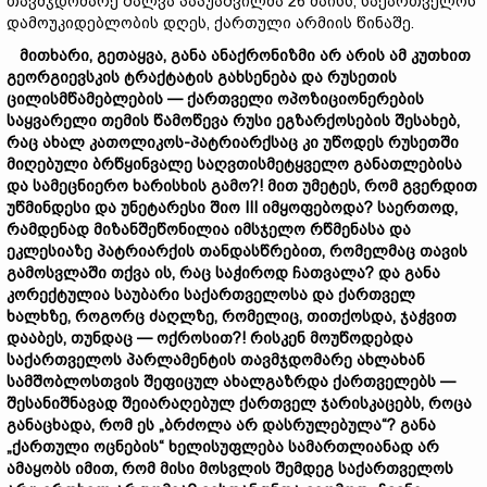
თავმჯდომარე შალვა პაპუაშვილმა 26 მაისს, საქართველოს
დამოუკიდებლობის დღეს, ქართული არმიის წინაშე.
მითხარი
, გეთაყვა,
განა
ანაქრონიზმი
არ
არის
ამ
კუთხით
გეორგიევსკის
ტრაქტატის
გახსენება
და
რუსეთის
ცილისმწამებლების —
ქართველი
ოპოზიციონერების
საყვარელი
თემის
წამოწევა
რუსი
ეგზარქოსების
შესახებ,
რ
აც
ახალ
კათოლიკოს-
პატრიარქ
სა
ც
კი
უწოდეს
რუსეთში
მიღებული
ბრწყინვალე
საღვთისმეტყველო
განათლებისა
და
სამეც
ნიერ
ო
ხარისხის
გამო?
!
მით
უმეტეს,
რომ
გვერდით
უწმინდესი
და
უნეტარესი
შიო III
იმყოფებოდა?
საერთოდ,
რამდენად
მიზანშეწონილია
ი
მსჯელო
რწმენასა
და
ეკლესიაზე
პატრიარქის
თანდასწრებით,
რომელმაც
თავის
გამოსვლაში
თქვა
ის,
რაც
საჭიროდ
ჩათვალა?
და
განა
კორექტულია
საუბარი
საქართველო
სა
და
ქართველ
ხალხზე,
როგორც
ძაღლზე,
რომელიც,
თითქოსდა,
ჯაჭვ
ით
დააბეს,
თუნდაც —
ოქროსი
თ?!
რისკენ
მოუწოდებდა
საქართველოს
პარლამენტის
თავმჯდომარე
ახლახან
სამშობლოს
თვის
შე
ფიცულ
ახალგაზრდა
ქართველებს —
შესანიშნავად
შეიარაღებულ
ქართველ
ჯარისკაცებს,
როცა
განაცხადა,
რომ
ეს „
ბრძოლა
არ
დასრულებულა“?
განა
„
ქართული
ოცნების“
ხელისუფლება
სამართლიანად
არ
ამაყობს
იმით,
რომ
მისი
მოსვლის
შემდეგ
საქართველო
ს