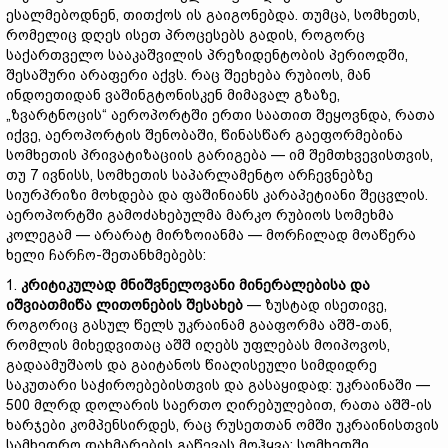
ესალმებოდნენ, თითქოს ის გაიგონებდა. თუმცა, სომხეთს,
რომელიც დღეს ისეთ პროცესებს გადის, როგორც
საქართველო სააკაშვილის პრეზიდენტობის პერიოდში,
შესაშური არაფერი აქვს. რაც შეეხება რუბიოს, მან
ინდოეთიდან ვაშინგტონისკენ მიმავალ გზაზე,
„ზვარტნოცის“ აეროპორტში ერთი საათით შეყოვნდა, რათა
იქვე, აეროპორტის შენობაში, წინასწარ გაეფორმებინა
სომხეთის პრივატიზაციის გარიგება — იმ შემთხვევისთვის,
თუ 7 ივნისს, სომხეთის საპარლამენტო არჩევნებზე
სიურპრიზი მოხდება და ფაშინიანს კარაპეტიანი შეცვლის.
აეროპორტში გამოძახებულმა მარკო რუბიოს სომეხმა
კოლეგამ — არარატ მირზოიანმა — მორჩილად მოაწერა
ხელი ჩარჩო-შეთანხმებებს:
1.
კრიტიკულად
მნიშვნელოვანი
მინერალებისა
და
იშვიათმიწა
ლითონების
შესახებ
— ზუსტად ისეთივე,
როგორიც გასულ წელს უკრაინამ გააფორმა აშშ-თან,
რომლის მიხედვითაც აშშ იღებს უფლებას მოიპოვოს,
გადაამუშაოს და გაიტანოს წიაღისეული სიმდიდრე
საკუთარი საჭიროებებისთვის და გასაყიდად: უკრაინაში —
500 მლრდ დოლარის საერთო ღირებულებით, რათა აშშ-ის
ხარჯები კომპენსირდეს, რაც რუსეთთან ომში უკრაინისთვის
სამხედრო დახმარების გაწევას მოჰყვა; სომხეთში