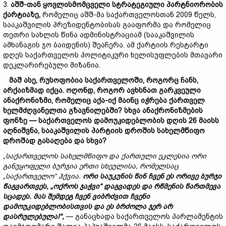
3.
აშშ-
თან
ყოვლისმომცველი
სტრატეგიული
პარტნიორობის
ქარტიაზე,
რომელიც აშშ-მა საქართველოსთან 2009 წელს,
სააკაშვილის პრეზიდენტობისას გააფორმა და რომელიც
თეთრი სახლის წინა ადმინისტრაციამ (სააკაშვილის
ამხანაგის ჯო ბაიდენის) შეაჩერა. ამ ქარტიის რესტარტი
დღეს საქართველოს პოლიტიკური ხელისუფლების მთავარი
დეკლარირებული მიზანია.
მაშ
ასე,
რუსოფობია
საქართველოში
, როგორც ჩანს,
არქაიზმად
იქცა
.
ოღონდ,
როგორ
ავხსნათ
გარკვეული
ანაქრონიზმი,
რომელიც
აქა-
იქ
მაინც
იჭრება
ქართველ
ხელმძღვანელთა
გზავნილებში?
სხვა
ანაქრონიზმების
ფონზე —
საქართველოს
დამოუკიდებლობის
დღის 26
მაისს
აღნიშვნა,
სააკაშვილის
პარტი
ის
დროშის
სახელმწიფო
დროშად
გა
საღება და სხვა?
„
საქართველოს
სახელმწიფო
და
ქართული
ეკლესია
ორი
განუყოფელი
ბურჯია
ერთი
სხეულისა,
რომელსაც
„
საქართველო“
ჰქვია.
ორი
საუკუნის
წინ
ჩვენ
ეს
ორივე
ბურჯი
წაგვართვეს, „
ოქროს
ჯაჭვი“
დაგვადეს
და
რწმენის
წართმევა
სცადეს.
მას
შემდეგ
ჩვენ
ვიბრძვით
ჩვენი
დამოუკიდებლობისთვის
და
ეს
ბრძოლა
ჯერ
არ
დასრულებულა
!“,
— განაცხადა საქართველოს პარლამენტის