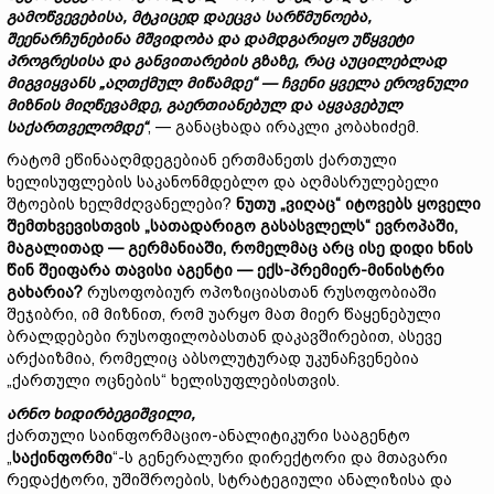
გამოწვევებისა,
მტკიცედ
დაეცვა
სარწმუნოება,
შეენარჩუნებინა
მშვიდობა
და
დამდგარიყო
უწყვეტი
პროგრესისა
და
განვითარების
გზაზე,
რაც
აუცილებლად
მიგვიყვანს „
აღთქმულ
მიწამდე“ —
ჩვენი
ყველა
ეროვნული
მიზნის
მიღწევამდე,
გაერთიანებულ
და
აყვავებულ
საქართველომდე“
, — განაცხადა ირაკლი კობახიძემ.
რატომ ეწინააღმდეგებიან ერთმანეთს ქართული
ხელისუფლების საკანონმდებლო და აღმასრულებელი
შტოების ხელმძღვანელები?
ნუთუ „
ვიღაც“
იტოვებს
ყოველი
შემთხვევისთვის „
სათადარიგო
გასასვლელს“
ევროპაში,
მაგალითად —
გერმანიაში,
რომელმაც
არც
ისე
დიდი
ხნის
წინ
შეიფარა
თავისი
აგენტი —
ექს-
პრემიერ-
მინისტრი
გახარია?
რუსოფობიურ ოპოზიციასთან რუსოფობიაში
შეჯიბრი, იმ მიზნით, რომ უარყო მათ მიერ წაყენებული
ბრალდებები რუსოფილობასთან დაკავშირებით, ასევე
არქაიზმია, რომელიც აბსოლუტურად უკუნაჩვენებია
„ქართული ოცნების“ ხელისუფლებისთვის.
არნო
ხიდირბეგიშვილი,
ქართული საინფორმაციო-ანალიტიკური სააგენტო
„
საქინფორმი
“-ს გენერალური დირექტორი და მთავარი
რედაქტორი, უშიშროების, სტრატეგიული ანალიზისა და