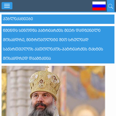
Toggle
navigation
ᲞᲣᲑᲚᲘᲙᲐᲪᲘᲔᲑᲘ
ᲬᲛᲘᲜᲓᲐ ᲡᲘᲜᲝᲓᲛᲐ ᲞᲐᲢᲠᲘᲐᲠᲥᲘᲡ ᲛᲘᲔᲠ ᲓᲐᲓᲒᲔᲜᲘᲚᲘ
ᲛᲝᲡᲐᲧᲓᲠᲔ, ᲛᲘᲢᲠᲝᲞᲝᲚᲘᲢᲘ ᲨᲘᲝ ᲡᲠᲣᲚᲘᲐᲓ
ᲡᲐᲥᲐᲠᲗᲕᲔᲚᲝᲡ ᲙᲐᲗᲝᲚᲘᲙᲝᲡ-ᲞᲐᲢᲠᲘᲐᲠᲥᲘᲡ ᲢᲐᲮᲢᲘᲡ
ᲛᲝᲡᲐᲧᲓᲠᲔᲓ ᲓᲐᲐᲛᲢᲙᲘᲪᲐ