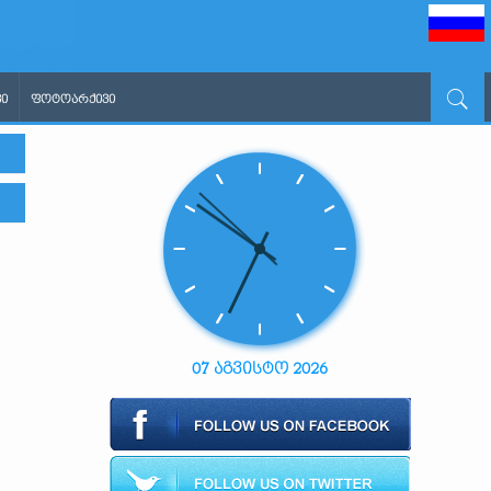
Ი
ᲤᲝᲢᲝᲐᲠᲥᲘᲕᲘ
07 აგვისტო 2026