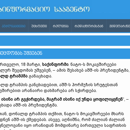
ᲞᲣᲑᲚᲘᲙᲐᲪᲘᲔᲑᲘ
ᲣᲪᲮᲝᲔᲗᲘ
ᲠᲔᲚᲘᲒᲘᲐ
ᲠᲔᲓᲐᲥᲢᲝᲠᲘᲡᲒᲐᲜ
ᲕᲘᲓᲔᲝᲐᲠᲥᲘᲕ
ᲔᲪᲓᲝᲛᲐᲡ ᲣᲨᲕᲔᲑᲔᲜ
რთველო, 18 მარტი,
საქინფორმი
. ნატო-ს მოკავშირეები
ლურ შეცდომას უშვებენ, – ამის შესახებ აშშ-ის პრეზიდენტმა,
ალდ ტრამპმა
განაცხადა.
ლდ ტრამპის განცხადებით, აშშ-ს ჰორმუზის სრუტესთან
ვშირებით არანაირი დახმარება არ სჭირდება.
 ისინი არ გვჭირდება, მაგრამ ისინი იქ უნდა ყოფილიყვნენ
“, –
ცხადა აშშ-ის პრეზიდენტმა.
თან, დონალდ ტრამპის თქმით, ნატო-ს მოკავშირეები მხარს
დნენ აშშ-ის ქმედებას. ასევე, აღნიშნა, რომ ძალიან ძალიან
ვნელოვანი იყო ირანიდან მომდინარე ბირთვული საფრთხის