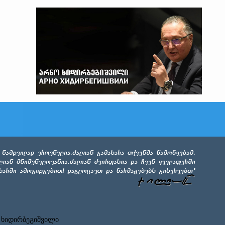
 ხიდირბეგიშვილი