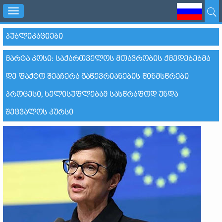
Toggle
navigation
ᲞᲣᲑᲚᲘᲙᲐᲪᲘᲔᲑᲘ
ᲛᲐᲠᲢᲐ ᲙᲝᲡᲘ: ᲡᲐᲥᲐᲠᲗᲕᲔᲚᲝᲡ ᲛᲗᲐᲕᲠᲝᲑᲘᲡ ᲥᲛᲔᲓᲔᲑᲔᲑᲛᲐ
ᲓᲔ ᲤᲐᲥᲢᲝ ᲨᲔᲐᲩᲔᲠᲐ ᲒᲐᲬᲔᲕᲠᲘᲐᲜᲔᲑᲘᲡ ᲬᲘᲜᲛᲡᲬᲠᲔᲑᲘ
ᲞᲠᲝᲪᲔᲡᲘ, ᲮᲔᲚᲘᲡᲣᲤᲚᲔᲑᲐᲛ ᲡᲐᲡᲬᲠᲐᲤᲝᲓ ᲣᲜᲓᲐ
ᲨᲔᲪᲕᲐᲚᲝᲡ ᲙᲣᲠᲡᲘ