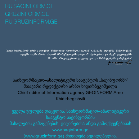
RU.SAQINFORM.GE
GRUZINFORM.GE
RU.GRUZINFORM.GE
საინფორმაციო–ანალიტიკური სააგენტოს „საქინფორმი”
მთავარი რედაქტორი არნო ხიდირბეგიშვილი
Chief editor of Information agency GEOINFORM Arno
Khidirbegishvili
ყველა უფლება დაცულია. საინფორმაციო–ანალიტიკური
სააგენტო საქინფორმის
მასალების გამოყენების, ციტირებისა ანდა გამოქვეყნებისას
www.saqinform.ge
(www.gruzinform.ge) მითითება აუცილებელია.