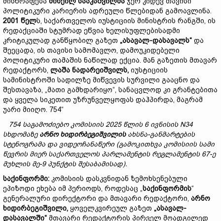
მისწრაფება
მიხეილ
სააკაშვილმა
ჯერ კიდევ თავისი
პოლიტიკური კარიერის ადრეული წლებიდან გამოავლინა.
2001
წელ
ს, საქართველოს იუსტიციის მინისტრის რანგში, ის
რედაქციაში სტუმრად ეწვია ხელისუფლებისადმი
კრიტიკულად განწყობილ გაზეთ
„
ასავალ
-
დასავალს
“
და
შეეცადა, ის თავისი სამომავლო, დამოუკიდებელი
პოლიტიკური თამაშის ნაწილად ექცია. მან გაზეთის მთავარ
რედაქტორს,
ლაშა
ნადარეიშვილს
,
იუსტიციის
სამინისტროში სადილზე მიწვევის სურვილი გააცნო და
შესთავაზა, „მათი გამხდარიყო“, სანაცვლოდ კი გრანტებითა
და ყველა სიკეთით უზრუნველყოფას დაჰპირდა, მაგრამ
უარი მიიღო. 754“
754
საგამოძიებო
კომისიის
2025
წლის
6
ივნისის
N34
სხდომაზე
არნო
ხიდირბეგიშვილის
ახსნა
-
განმარტების
სტენოგრამა
და
ვიდეოჩანაწერი
(
გამოკითხვა
კომისიის
სამი
წევრის
მიერ
საქართველოს
პარლამენტის
რეგლამენტის
67-
ე
მუხლის
მე
-9
პუნქტის
შესაბამისად
).
საქინფორმი:
კომისიის დასკვნიდან ზემოხსენებული
ეპიზოდი ეხება იმ პერიოდს, როდესაც „
საქინფორმის
“
გენერალური დირექტორი და მთავარი რედაქტორი,
არნო
ხიდირბეგიშვილი,
ყოველკვირეულ გაზეთ
„ასავალ-
დასავალში“
მთავარი რედაქტორის პირველ მოადგილედ