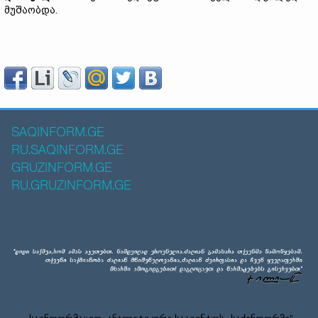
მუშაობდა.
SAQINFORM.GE
RU.SAQINFORM.GE
GRUZINFORM.GE
RU.GRUZINFORM.GE