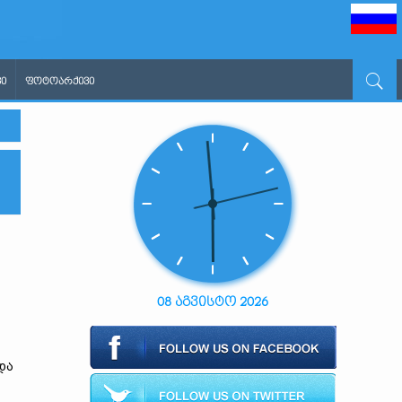
Ი
ᲤᲝᲢᲝᲐᲠᲥᲘᲕᲘ
08 აგვისტო 2026
და