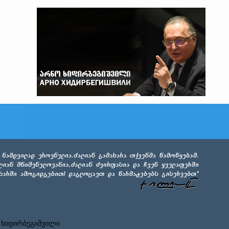
 ხიდირბეგიშვილი