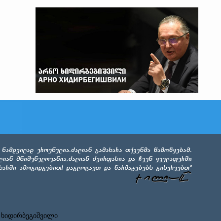
 ხიდირბეგიშვილი