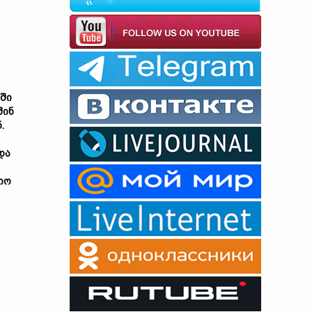
აში
შინ
.
და
იო