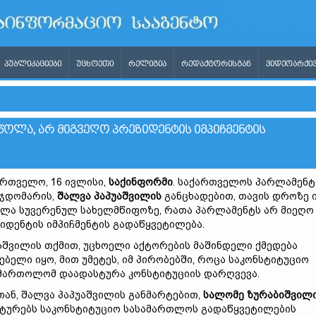
ᲞᲣᲑᲚᲘᲙᲐᲪᲘᲔᲑᲘ
ᲣᲪᲮᲝᲔᲗᲘ
ᲠᲔᲚᲘᲒᲘᲐ
ᲠᲔᲓᲐᲥᲢᲝᲠᲘᲡᲒᲐᲜ
ᲕᲘᲓᲔᲝᲐᲠᲥᲘᲕ
ᲬᲝᲚᲐ, ᲐᲠ ᲛᲘᲒᲕᲔᲦᲝ ᲞᲠᲔᲖᲘᲓᲔᲜᲢᲘᲡ ᲘᲛᲞᲘᲩᲛᲔᲜᲢᲘᲡ
რთველო, 16 ივლისი,
საქინფორმი
. საქართველოს პარლამენტ
ჯდომარის,
შალვა
პაპუაშვილის
განცხადებით, თავის დროზე 
ლა სუვერენულ სახელმწიფოზე, რათა პარლამენტს არ მიეღო
იდენტის იმპიჩმენტის გადაწყვეტილება.
აშვილის თქმით, უცხოელი აქტორების მაშინდელი ქმედება
ებელი იყო, მით უმეტეს, იმ პირობებში, როცა საკონსტიტუციო
მართოლომ დაადასტურა კონსტიტუციის დარღვევა.
თან, შალვა პაპუაშვილის განმარტებით,
სალომე
ზურაბიშვილ
ტურებს საკონსტიტუციო სასამართლოს გადაწყვეტილების