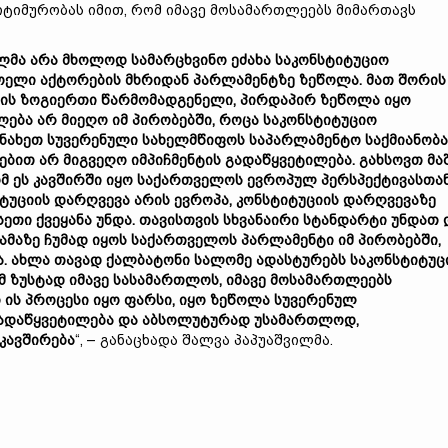
ტიმურობას იმით, რომ იმავე მოსამართლეებს მიმართავს
ილმა
არა
მხოლოდ
სამარცხვინო
ეძახა
საკონსტიტუციო
ოელი
აქტორების
მხრიდან
პარლამენტზე
ზეწოლა.
მათ
შორის
რის
ზოგიერთი
წარმომადგენელი,
პირდაპირ
ზეწოლა
იყო
ლება
არ
მიეღო
იმ
პირობებში,
როცა
საკონსტიტუციო
ვნახეთ
სუვერენული
სახელმწიფოს
საპარლამენტო
საქმიანობ
რებით
არ
მიგვეღო
იმპიჩმენტის
გადაწყვეტილება.
გახსოვთ
მა
ომ
ეს
კავშირში
იყო
საქართველოს
ევროპულ
პერსპექტივასთან
იტუციის
დარღვევა
არის
ევროპა,
კონსტიტუციის
დარღვევაზე
სეთი
ქვეყანა
უნდა.
თავისთვის
სხვანაირი
სტანდარტი
უნდათ
ამაზე
ჩუმად
იყოს
საქართველოს
პარლამენტი
იმ
პირობებში,
ა.
ახლა
თავად
ქალბატონი
სალომე
ადასტურებს
საკონსტიტუც
მ
ზუსტად
იმავე
სასამართლოს,
იმავე
მოსამართლეებს
ი
ის
პროცესი
იყო
ფარსი,
იყო
ზეწოლა
სუვერენულ
ადაწყვეტილება
და
აბსოლუტურად
უსამართლოდ,
კავშირება
“, – განაცხადა შალვა პაპუაშვილმა.