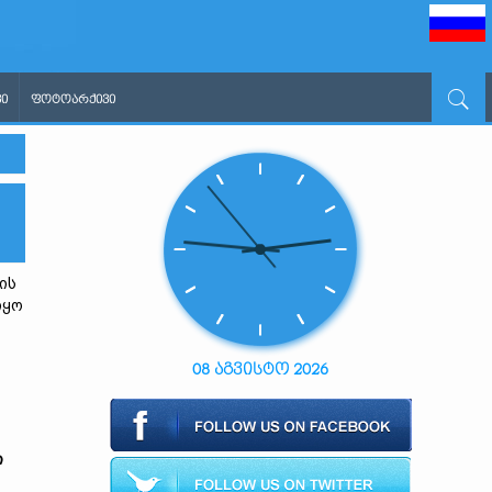
Ი
ᲤᲝᲢᲝᲐᲠᲥᲘᲕᲘ
ის
იყო
08 აგვისტო 2026
ი