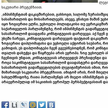
ლეგი
საკუთარი პრეტენზიით.
„
იმპიჩმენტთან
დაკავშირებით,
გახსოვთ,
სალომე
ზურაბიშვ
სასამართლოს
და
მოსამართლეებს,
ასევე,
ვნახეთ
მაშინ
უცხ
იყო
ზოგიერთი
ელჩი,
უცხოელი
პოლიტიკოსი
თუ
ევროკავში
საქართველოს
პარლამენტზე,
რომ
იმპიჩმენტის
გადაწყვეტი
სასამართლომ
დაადგინა
კონსტიტუციის
დარღვევა.
აქ
ჩვენ
უხეში
ჩარევა,
კონსტიტუციის
დარღვევის
ფაქტთან
დაკავში
ზოგიერთი
დიპლომატისა
და
უცხოელი
აქტორის
საუბარი,
რ
გამოდის,
ეს
დიპლომატები
ჩვენ
გვეუბნებოდნენ,
რომ
კონსტ
თვალის
დახუჭვა
და
წაყრუება
არის
ევროპა.
ზოგ
უცხოელს
ა
ჩვენთვის
უნდათ,
კონსტიტუციას
არღვევდეს
პრეზიდენტი
და
როცა
საკონსტიტუციო
სასამართლომ
დაადასტურა
დარღვევ
სასამართლოს
გადაწყვეტილების
ლეგიტიმურობას
იმით,
რო
მიმართავს
საკუთარი
პრეტენზიით.
ამიტომ
არის,
რომ
მთელ
სახელმწიფოზე,
რათა
პარლამენტს
არ
მიეღო
იმპიჩმენტის
გ
არაევროპულად
იმ
საკითხის
ევროპულ
პერსპექტივასთან
და