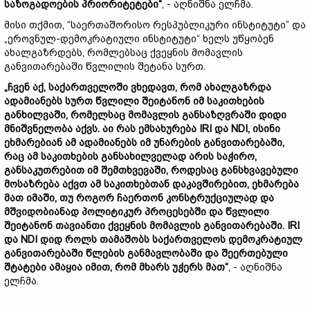
საზოგადოების
პრიორიტეტები“
, - აღნიშნა ელჩმა.
მისი თქმით, “საერთაშორისო რესპუბლიკური ინსტიტუტი” და
„ეროვნულ-დემოკრატიული ინსტიტუტი“ ხელს უწყობენ
ახალგაზრდებს, რომლებსაც ქვეყნის მომავლის
განვითარებაში წვლილის შეტანა სურთ.
„
ჩვენ
აქ,
საქართველოში
ვხედავთ,
რომ
ახალგაზრდა
ადამიანებს
სურთ
წვლილი
შეიტანონ
იმ
საკითხების
განხილვაში,
რომელსაც
მომავლის
განსაზღვრაში
დიდი
მნიშვნელობა
აქვს.
აი
რას
ემსახურება IRI
და NDI,
ისინი
ეხმარებიან
ამ
ადამიანებს
იმ
უნარების
განვითარებაში,
რაც
ამ
საკითხების
განსახილველად
არის
საჭირო,
განსაკუთრებით
იმ
შემთხვევაში,
როდესაც
განსხვავებული
მოსაზრება
აქვთ
ამ
საკითხებთან
დაკავშირებით,
ეხმარება
მათ
იმაში,
თუ
როგორ
ჩაერთონ
კონსტრუქციულად
და
მშვიდობიანად
პოლიტიკურ
პროცესებში
და
წვლილი
შეიტანონ
თავიანთი
ქვეყნის
მომავლის
განვითარებაში. IRI
და NDI
დიდ
როლს
თამაშობს
საქართველოს
დემოკრატიულ
განვითარებაში
წლების
განმავლობაში
და
შეერთებული
შტატები
ამაყია
იმით,
რომ
მხარს
უჭერს
მათ“
, - აღნიშნა
ელჩმა.