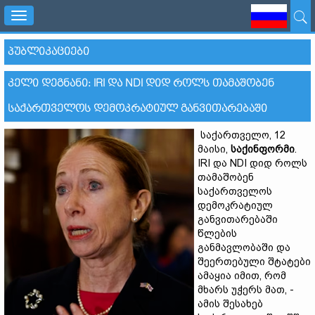
Toggle
navigation
ᲞᲣᲑᲚᲘᲙᲐᲪᲘᲔᲑᲘ
ᲙᲔᲚᲘ ᲓᲔᲒᲜᲐᲜᲘ: IRI ᲓᲐ NDI ᲓᲘᲓ ᲠᲝᲚᲡ ᲗᲐᲛᲐᲨᲝᲑᲔᲜ
ᲡᲐᲥᲐᲠᲗᲕᲔᲚᲝᲡ ᲓᲔᲛᲝᲙᲠᲐᲢᲘᲣᲚ ᲒᲐᲜᲕᲘᲗᲐᲠᲔᲑᲐᲨᲘ
საქართველო, 12
მაისი,
საქინფორმი
.
IRI და NDI დიდ როლს
თამაშობენ
საქართველოს
დემოკრატიულ
განვითარებაში
წლების
განმავლობაში და
შეერთებული შტატები
ამაყია იმით, რომ
მხარს უჭერს მათ, -
ამის შესახებ