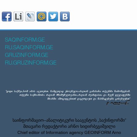
SAQINFORM.GE
RU.SAQINFORM.GE
GRUZINFORM.GE
RU.GRUZINFORM.GE
საინფორმაციო–ანალიტიკური სააგენტოს „საქინფორმი”
მთავარი რედაქტორი არნო ხიდირბეგიშვილი
Chief editor of Information agency GEOINFORM Arno