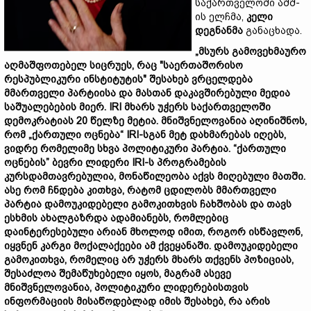
საქართველოში აშშ-
ის ელჩმა,
კელი
დეგნანმა
განაცხადა.
„
მსურს
გამოვეხმაურო
აღმაშფოთებელ
სიცრუეს,
რაც "
საერთაშორისო
რესპუბლიკური
ინსტიტუტის"
შესახებ
ვრცელდება
მმართველი
პარტიისა
და
მასთან
დაკავშირებული
მედია
საშუალებების
მიერ. IRI
მხარს
უჭერს
საქართველოში
დემოკრატიას 20
წელზე
მეტია.
მნიშვნელოვანია
აღინიშნოს,
რომ „
ქართული
ოცნება“ IRI-
სგან
მეტ
დახმარებას
იღებს,
ვიდრე
რომელიმე
სხვა
პოლიტიკური
პარტია. “
ქართული
ოცნების”
ბევრი
ლიდერი IRI-
ს
პროგრამების
კურსდამთავრებულია,
მონაწილეობა
აქვს
მიღებული
მათში.
ასე
რომ
ჩნდება
კითხვა,
რატომ
ცდილობს
მმართველი
პარტია
დამოუკიდებელი
გამოკითხვის
ჩახშობას
და
თავს
ესხმის
ახალგაზრდა
ადამიანებს,
რომლებიც
დაინტერესებული
არიან
მხოლოდ
იმით,
როგორ
ისწავლონ,
იყვნენ
კარგი
მოქალაქეები
ამ
ქვეყანაში.
დამოუკიდებელი
გამოკითხვა,
რომელიც
არ
უჭერს
მხარს
თქვენს
პოზიციას,
შესაძლოა
შემაწუხებელი
იყოს,
მაგრამ
ასევე
მნიშვნელოვანია,
პოლიტიკური
ლიდერებისთვის
ინფორმაციის
მისაწოდებლად
იმის
შესახებ,
რა
არის