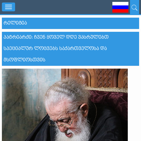
Toggle
navigation
ᲠᲔᲚᲘᲒᲘᲐ
ᲞᲐᲢᲠᲘᲐᲠᲥᲘ: ᲩᲕᲔᲜ ᲧᲝᲕᲔᲚ ᲓᲦᲔ ᲕᲐᲡᲠᲣᲚᲔᲑᲗ
ᲡᲞᲔᲪᲘᲐᲚᲣᲠ ᲚᲝᲪᲕᲔᲑᲡ ᲡᲐᲥᲐᲠᲗᲕᲔᲚᲝᲡᲐ ᲓᲐ
ᲛᲡᲝᲤᲚᲘᲝᲡᲗᲕᲘᲡ