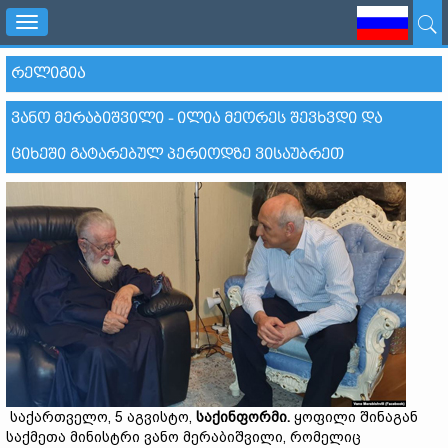
Toggle
navigation
ᲠᲔᲚᲘᲒᲘᲐ
ᲕᲐᲜᲝ ᲛᲔᲠᲐᲑᲘᲨᲕᲘᲚᲘ - ᲘᲚᲘᲐ ᲛᲔᲝᲠᲔᲡ ᲨᲔᲕᲮᲕᲓᲘ ᲓᲐ
ᲪᲘᲮᲔᲨᲘ ᲒᲐᲢᲐᲠᲔᲑᲣᲚ ᲞᲔᲠᲘᲝᲓᲖᲔ ᲕᲘᲡᲐᲣᲑᲠᲔᲗ
საქართველო, 5 აგვისტო,
საქინფორმი
.
ყოფილი შინაგან
საქმეთა მინისტრი ვანო მერაბიშვილი, რომელიც