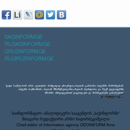
SAQINFORM.GE
RU.SAQINFORM.GE
GRUZINFORM.GE
RU.GRUZINFORM.GE
საინფორმაციო–ანალიტიკური სააგენტოს „საქინფორმი”
მთავარი რედაქტორი არნო ხიდირბეგიშვილი
Chief editor of Information agency GEOINFORM Arno