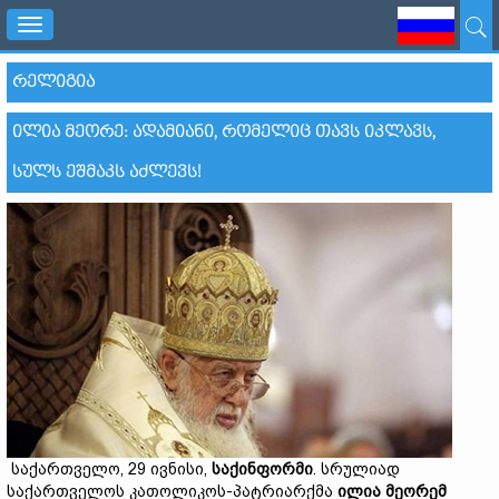
Toggle
navigation
ᲠᲔᲚᲘᲒᲘᲐ
ᲘᲚᲘᲐ ᲛᲔᲝᲠᲔ: ᲐᲓᲐᲛᲘᲐᲜᲘ, ᲠᲝᲛᲔᲚᲘᲪ ᲗᲐᲕᲡ ᲘᲙᲚᲐᲕᲡ,
ᲡᲣᲚᲡ ᲔᲨᲛᲐᲙᲡ ᲐᲫᲚᲔᲕᲡ!
საქართველო, 29 ივნისი,
საქინფორმი
. სრულიად
საქართველოს კათოლიკოს-პატრიარქმა
ილია
მეორემ