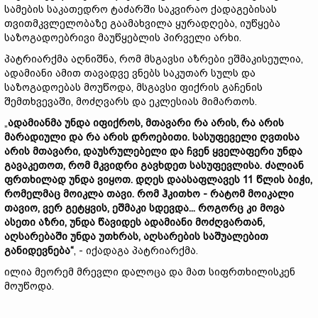
სამების საკათედრო ტაძარში საკვირაო ქადაგებისას
თვითმკვლელობაზე გაამახვილა ყურადღება, იუწყება
საზოგადოებრივი მაუწყებლის პირველი არხი.
პატრიარქმა აღნიშნა, რომ მსგავსი აზრები ეშმაკისეულია,
ადამიანი ამით თავადვე ვნებს საკუთარ სულს და
საზოგადოებას მოუწოდა, მსგავსი ფიქრის გაჩენის
შემთხვევაში, მოძღვარს და ეკლესიას მიმართოს.
„
ადამიანმა
უნდა
იფიქროს,
მთავარი
რა
არის,
რა
არის
მარადიული
და
რა
არის
დროებითი.
სასუფეველი
ღვთისა
არის
მთავარი,
დაუსრულებელი
და
ჩვენ
ყველაფერი
უნდა
გავაკეთოთ,
რომ
მკვიდრი
გავხდეთ
სასუფევლისა.
ძალიან
ფრთხილად
უნდა
ვიყოთ.
დღეს
დაასაფლავეს 11
წლის
ბიჭი,
რომელმაც
მოიკლა
თავი.
რომ
ჰკითხო -
რატომ
მოიკალი
თავიო,
ვერ
გეტყვის,
ეშმაკი
სდევდა...
როგორც
კი
მოვა
ასეთი
აზრი,
უნდა
წავიდეს
ადამიანი
მოძღვართან,
აღსარებაში
უნდა
უთხრას,
აღსარების
საშუალებით
განიდევნება“
, - იქადაგა პატრიარქმა.
ილია მეორემ მრევლი დალოცა და მათ სიფრთხილისკენ
მოუწოდა.