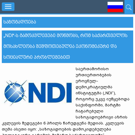
Toggle
navigation
ᲡᲐᲖᲝᲒᲐᲓᲝᲔᲑᲐ
„NDI“-Ს ᲒᲐᲛᲝᲙᲕᲚᲔᲕᲔᲑᲘ ᲛᲝᲬᲛᲝᲑᲡ, ᲠᲝᲛ ᲡᲐᲥᲐᲠᲗᲕᲔᲚᲝᲡ
ᲛᲝᲡᲐᲮᲚᲔᲝᲑᲐ ᲨᲔᲨᲤᲝᲗᲔᲑᲣᲚᲘᲐ ᲔᲙᲝᲜᲝᲛᲘᲙᲣᲠᲘ ᲓᲐ
ᲡᲝᲪᲘᲐᲚᲣᲠᲘ ᲞᲠᲝᲑᲚᲔᲛᲔᲑᲘᲗ
საერთაშორისო
ურთიერთობების
ეროვნულ-
დემოკრატიულმა
ინსტიტუტმა („NDI“),
როგორც უკვე იუწყებოდა
საქინფორმი, მარტში
ჩატარებული
საზოგადოებრივი აზრის
კვლევის შედეგები 6 პრილს წარუდგენა მედიას. კვლევის
თემა ასეთი იყო: „საზოგადოების დამოკიდებულება