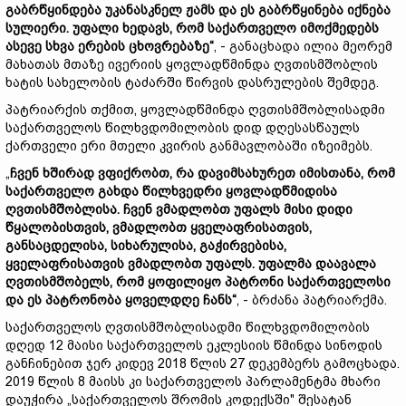
გაბრწყინდება
უკანასკნელ
ჟამს
და
ეს
გაბრწყინება
იქნება
სულიერი.
უფალი
ხედავს,
რომ
საქართველო
იმოქმედებს
ასევე
სხვა
ერების
ცხოვრებაზე“
, - განაცხადა ილია მეორემ
მახათას მთაზე ივერიის ყოვლადწმინდა ღვთისმშობლის
ხატის სახელობის ტაძარში წირვის დასრულების შემდეგ.
პატრიარქის თქმით, ყოვლადწმინდა ღვთისმშობლისადმი
საქართველოს წილხვდომილობის დიდ დღესასწაულს
ქართველი ერი მთელი კვირის განმავლობაში იზეიმებს.
„
ჩვენ
ხშირად
ვფიქრობთ,
რა
დავიმსახურეთ
იმისთანა,
რომ
საქართველო
გახდა
წილხვედრი
ყოვლადწმიდისა
ღვთისმშობლისა.
ჩვენ
ვმადლობთ
უფალს
მისი
დიდი
წყალობისთვის,
ვმადლობთ
ყველაფრისათვის,
განსაცდელისა,
სიხარულისა,
გაჭირვებისა,
ყველაფრისათვის
ვმადლობთ
უფალს.
უფალმა
დაავალა
ღვთისმშობელს,
რომ
ყოფილიყო
პატრონი
საქართველოსი
და
ეს
პატრონობა
ყოველდღე
ჩანს“
, - ბრძანა პატრიარქმა.
საქართველოს ღვთისმშობლისადმი წილხვდომილობის
დღედ 12 მაისი საქართველოს ეკლესიის წმინდა სინოდის
განჩინებით ჯერ კიდევ 2018 წლის 27 დეკემბერს გამოცხადა.
2019 წლის 8 მაისს კი საქართველოს პარლამენტმა მხარი
დაუჭირა „საქართველოს შრომის კოდექსში" შესატან