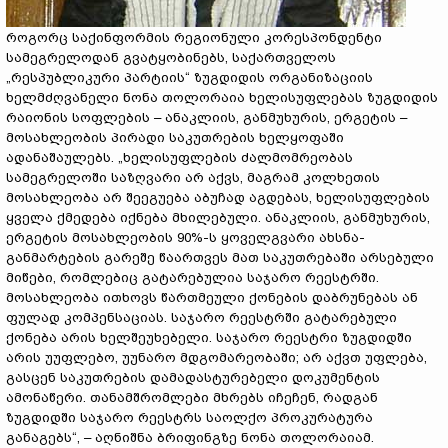
როგორც საქინფორმის რეგიონული კორესპონდენტი
სამეგრელოდან გვატყობინებს, საქართველოს
„რესპუბლიკური პარტიის“ ზუგდიდის ორგანიზაციის
ხელმძღვანელი ნონა თოლორაია ხელისუფლებას ზუგდიდის
რაიონის სოფლების – ანაკლიის, განმუხურის, ერგეტის –
მოსახლეობის პირადი საკუთრების ხელყოფაში
ადანაშაულებს. „ხელისუფლების ძალმომრეობას
სამეგრელოში საზღვარი არ აქვს, მაგრამ კოლხეთის
მოსახლეობა არ შეეგუება აბუჩად აგდებას, ხელისუფლების
ყველა ქმედება იქნება მხილებული. ანაკლიის, განმუხურის,
ერგეტის მოსახლეობის 90%-ს ყოველგვარი ახსნა-
განმარტების გარეშე წაართვეს მათ საკუთრებაში არსებული
მიწები, რომლებიც გატარებულია საჯარო რეესტრში.
მოსახლეობა ითხოვს წართმეული ქონების დაბრუნებას ან
ფულად კომპენსაციას. საჯარო რეესტრში გატარებული
ქონება არის ხელშეუხებელი. საჯარო რეესტრი ზუგდიდში
არის უუფლებო, უუნარო მდგომარეობაში; არ აქვთ უფლება,
გასცენ საკუთრების დამადასტურებელი დოკუმენტის
ამონაწერი. თანამშრომლები მხრებს იჩეჩენ, რადგან
ზუგდიდში საჯარო რეესტრს საოლქო პროკურატურა
განაგებს“, – აღნიშნა ბრიფინგზე ნონა თოლორაიამ.