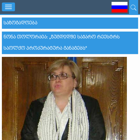
Toggle
navigation
ᲡᲐᲖᲝᲒᲐᲓᲝᲔᲑᲐ
ᲜᲝᲜᲐ ᲗᲝᲚᲝᲠᲐᲘᲐ: „ᲖᲣᲒᲓᲘᲓᲨᲘ ᲡᲐᲯᲐᲠᲝ ᲠᲔᲔᲡᲢᲠᲡ
ᲡᲐᲝᲚᲥᲝ ᲞᲠᲝᲙᲣᲠᲐᲢᲣᲠᲐ ᲒᲐᲜᲐᲒᲔᲑᲡ“