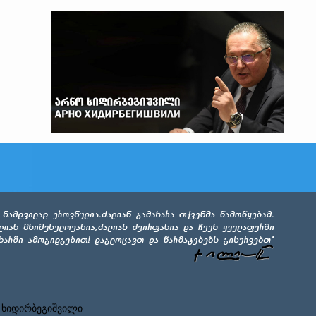
 ხიდირბეგიშვილი