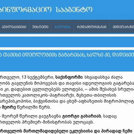
ᲞᲣᲑᲚᲘᲙᲐᲪᲘᲔᲑᲘ
ᲣᲪᲮᲝᲔᲗᲘ
ᲠᲔᲚᲘᲒᲘᲐ
ᲠᲔᲓᲐᲥᲢᲝᲠᲘᲡᲒᲐᲜ
ᲕᲘᲓᲔᲝᲐᲠᲥᲘᲕ
 ᲗᲐᲕᲘᲡᲘ ᲘᲓᲔᲝᲚᲝᲒᲘᲘᲡ ᲒᲐᲢᲐᲠᲔᲑᲐᲡ, ᲮᲐᲚᲮᲘ ᲙᲘ, ᲓᲐᲓᲔᲑᲘ
რთველო, 13 სექტემბერი,
საქინფორმი
. სხვადასხვა ძალა
ობს გავლენის მოპოვებას და თავისი იდეოლოგიის გატარება
ი კი, დადებით ცვლილებებს ელოდება, – ამის შესახებ სრულ
რთველოს კათოლიკოს-პატრიარქი, მცხეთა-თბილისის
არეპისკოპოსი, ბიჭვინთისა და ცხუმ-აფხაზეთის მიტროპოლიტ
 მეორე
წერილში წერს.
 მეორემ წერილი გაუგზავნა
გიორგი გახარიას
, სადაც
რთველოს პრემიერ-მინისტრობას ულოცავს.
ართველოს მართლმადიდებელი ეკლესიისა და პირადად ჩემი