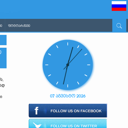
Ი
ᲤᲝᲢᲝᲐᲠᲥᲘᲕᲘ
Თ
ს,
იად
07 აგვისტო 2026
ი