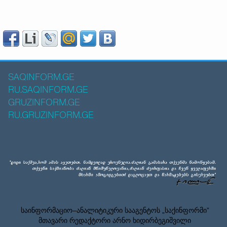
SAQINFORM.GE
RU.SAQINFORM.GE
GRUZINFORM.GE
RU.GRUZINFORM.GE
საინფორმაციო–ანალიტიკური სააგენტოს „საქინფორმი”
მთავარი რედაქტორი არნო ხიდირბეგიშვილი