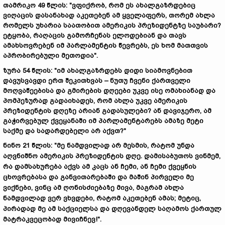
თამრიკო 49
წლის
: "
ვფიქრობ
,
რომ
ეს
ახალგაზრდებიც
ვიღაცის
დასანახად
აკეთებენ
ამ
ყველაფერს,
თორემ
ახლა
რომელს
უხარია
საათობით
ამერიკის
პრეზიდენტზე
საუბარი?
ეტყობა
,
რაღაცის
გამორჩენას
ელოდებიან
და
თავს
ამახსოვრებენ
იმ
პარლამენტის
წევრებს,
ეს
ხომ
მათთვის
აპრობირებული
მეთოდია"
.
ზურა 54
წლის
: "
იმ
ახალგაზრდებს
დიდი
სიამოვნებით
დავუსვავდი
ერთ
შეკითხვას
–
ნუთუ
ჩვენი
ქართველი
მოღვაწეებისა
და
გმირების
დღეები
უკვე
ისე
ომახიანად
და
პომპეზურად
გადაიხადეს,
რომ
ახლა
უკვე
ამერიკის
პრეზიდენტის
დღეზე
არიან
გადასულები?
ან
დავიჯერო
,
ამ
გაჭირვებულ
ქვეყანაში
იმ
პარლამენტარებს
ამაზე
მეტი
საქმე
და
სადარდებელი
არ
აქვთ?"
ნინო 21 წლის: "მე ნამდვილად არ მესმის, რატომ უნდა
აღვნიშნო ამერიკის პრეზიდენტის დღე. დამისაბუთოს ვინმემ,
რა დამსახურება აქვს ამ კაცს ან ჩემი, ან ჩემი ქვეყნის
ცხოვრებასა და განვითარებაში და მაშინ პირველი მე
ვიქნები, ვინც ამ ღონისძიებაზე მივა, მაგრამ ახლა
ნამდვილად ვერ ვხვდები, რატომ აკეთებენ ამას; მეტიც,
პირადად მე ამ საქციელსა და დღევანდელ საღამოს ქართულ
მატრაკვეცობად მივიჩნევ!".