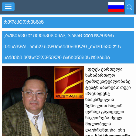
Toggle
navigation
ᲠᲔᲓᲐᲥᲢᲝᲠᲘᲡᲒᲐᲜ
„ᲠᲣᲡᲗᲐᲕᲘ 2“ ᲛᲝᲘᲛᲙᲘᲡ ᲘᲛᲐᲡ, ᲠᲐᲡᲐᲪ 2003 ᲬᲚᲘᲓᲐᲜ
ᲗᲔᲡᲐᲕᲓᲐ! - ᲐᲠᲜᲝ ᲮᲘᲓᲘᲠᲑᲔᲒᲘᲨᲕᲘᲚᲘ „ᲠᲣᲡᲗᲐᲕᲘ 2“-Ს
ᲡᲐᲥᲛᲔᲖᲔ ᲛᲝᲡᲐᲚᲝᲓᲜᲔᲚᲘ ᲒᲐᲜᲩᲘᲜᲔᲑᲘᲡ ᲨᲔᲡᲐᲮᲔᲑ
დღეს ქართული
სასამართლო
დამოუკიდებლობაზე
ტესტს აბარებს: თუკი
პრეზიდენტ
სააკაშვილის
ზეწოლით ჩალის
ფასად გაყიდული
საკუთრება ძველ
მფლობელს
დაუბრუნდება, ესე