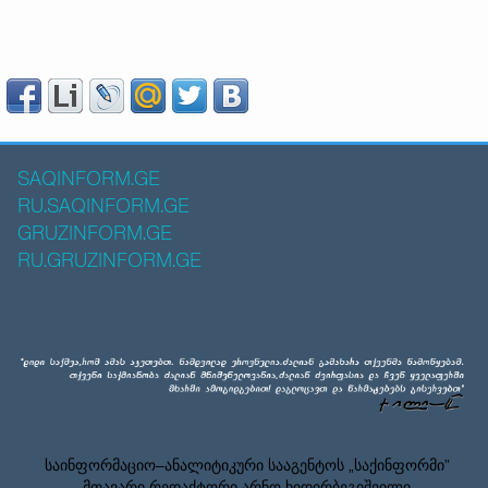
SAQINFORM.GE
RU.SAQINFORM.GE
GRUZINFORM.GE
RU.GRUZINFORM.GE
საინფორმაციო–ანალიტიკური სააგენტოს „საქინფორმი”
მთავარი რედაქტორი არნო ხიდირბეგიშვილი