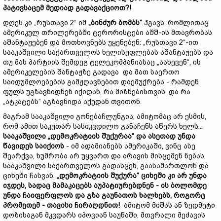
პატივსაცემ მედი
ა
დ გადავაქციო
თ
?!
დღეს კი „რუსთავი 2“ იმ
„ბინძურ
ბომბს
“
ჰგავს, რომლითაც
ამერიკულ თრილერებში ტერორისტები აშშ-ის მთავრობას
აშანტაჟებენ და მოთხოვნებს უყენებენ: „რუსთავი 2“-ით
სააკაშვილი საქართველოს ხელისუფლებას აშანტაჟებს და
თუ მას პარტიის შემდეგ ტელეკომპანიასაც „აახევენ“, ის
ამერიკელების შანტაჟზე გადავა და მათ საერთო
საიდუმლოებების გამჟღავნებით დაემუქრება - რამდენ
ფულს უგზავნიდნენ იქიდან, რა მიზნებისთვის, და რა
„ატკატებს“ აგზავნიდა აქედან თვითონ.
მაგრამ სააკაშვილი გონებაჩლუნგია, ამიტომაც არ ესმის,
რომ ამით საკუთარ სასიკვდილო განაჩენს აწერს ხელს...
სააკაშვილი „დემოკრატიის შუქურაა“ და ასეთ
ად
უნდა
წავიდე
ს
საიქიოს
- იმ ადამიანებს ამერიკაში, ვინც ასე
შეარქვა, ხუმრობა არ უყვართ და არავის მისცემენ ნებას,
სააკაშვილი საქართველოს გადასცენ, გაასამართლონ და
ციხეში ჩასვან.
„დემოკრატიის შუქურა“ ციხეში კი არ უნდა
იჯდეს, სადაც მამაკაცებს აუპატიურებდნენ - ის ბოლომდე
უნდა ჩაიფერფლოს და გზა გაუნათოს ხალხებს, როგორც
პრომეთე
მ
- თავისი ჩირაღდნით!
ამიტომ მიშას ან ზედმეტი
დოზისაგან მკვდარს იპოვიან საუნაში, მთვრალი მეძავის