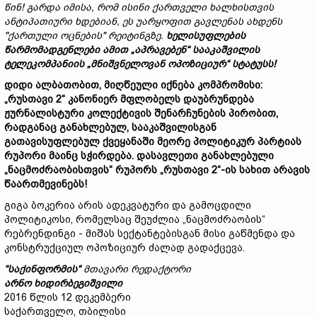
წინ
!
გარდა იმისა, რომ ისინი ქართველი ხალხისთვის
ანტიპათიური ხდებიან, ეს უარყოფით გავლენას ახდენს
"ქართული ოცნების" რეიტინგზე.
ხელისუფლების
წარმომადგენლები ამით
„
ა
პრავებენ“
სააკაშვილის
ტელეკომპანიის
„
მნიშვნელო
ვან ოპოზიციურ“ სტატუსს!
დიდი ალბათობით, მიღწეული იქნება კომპრომისი:
„რუსთავი 2“ კანონიერ მფლობელს დაუბრუნდება
ჟურნალისტური კოლექტივის შენარჩუნების პირობით,
რადგანაც განახლებულ, სააკაშვილისგან
გათავისუ
ფ
ლებულ ქვეყანაში მეორე პოლიტიკურ პარტიას
რუპორი მაინც სჭირდება.
დასავლეთი განახლებულ
ი
„ნაცმოძრაობ
ისთვის
“ რუპორს „რუსთავი 2“-
ი
ს სახით არავის
წაართმევინებს!
გიგა ბოკერია არის ადეკვატური და გამოცდილი
პოლიტიკოსი, რომელსაც შეუძლია „ნაცმოძრაობის“
რებრენდინგი - მიშას სექტანტებისგან მისი გაწმენდა და
კონსტრუქციულ ოპოზიციურ ძალად გადაქცევა.
“საქინფორმის“
მთავარი რედაქტორი
არნო ხიდირბეგიშვილი
2016 წლის 12 დეკემბერი
საქართველო, თბილისი