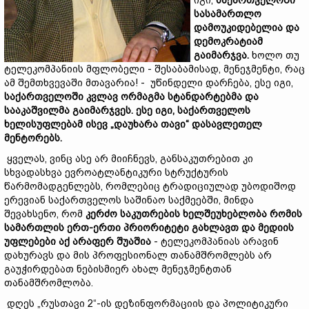
იგი,
საქართველოში
სასამართლო
დამოუკიდებელი
ა
და
დემოკრატიამ
გაიმარჯვა.
ხოლო თუ
ტელეკომპანიის მფლობელი - შესაბამისად, მენეჯმენტი, რაც
ამ შემთხვევაში მთავარია! - უწინდელი დარჩება, ესე იგი,
საქართველოში
კვლავ
ორმაგმა სტანდარტებმა
და
სააკაშვილ
მა
გაიმარჯვ
ეს
.
ესე იგი, საქართველოს
ხელისუფლებამ ისევ „დაუხარა
თავი“ დასავლეთელ
მენტორებს
.
ყველას, ვინც ასე არ მიიჩნევს, განსაკუთრებით კი
სხვადასხვა ევროატლანტიკური სტრუქტურის
წარმომადგენლებს, რომლებიც ტრადიციულად უბოდიშოდ
ერევიან საქართველოს საშინაო საქმეებში, მინდა
შევახსენო, რომ
კერძო საკუთრების ხელშეუხებლობა რომის
სამართლის
ერთ-ერთი
პრიორიტეტი გახლ
ავ
თ
და მედიის
უფლებები აქ არაფ
ერ
შუაშია
- ტელეკომპანიას არავინ
დახურავს და მის პროფესიონალ თანამშრომლებს არ
გაუჭირდებათ ნებისმიერ ახალ მენეჯმენტთან
თანამშრომლობა.
დღეს „რუსთავი 2“-ის დეზინფორმაციის და პოლიტიკური