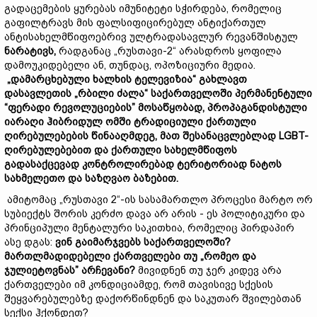
გადაცემების ყურებას იმუნიტეტი სჭირდება, რომელიც
გაფილტრავს მის ფალსიფიცირებულ ანტიქართულ
ანტისახელმწიფოებრივ ულტრადასავლურ რევანშისტულ
ნარატივს,
რადგანაც „რუსთავი-2“ არასდროს ყოფილა
დამოუკიდებელი ან, თუნდაც, ოპოზიციური მედია.
„დამარცხებული ხალხის ტელევიზია“ გახლავთ
დასავლეთის „რბილი ძალა“ საქართველოში პერმანენტული
“
ფერადი რევოლუციების
”
მოსაწყობად, პროპაგანდ
ის
ტული
იარაღი ჰიბრიდულ ომში ტრადიციულ
ი
ქართული
ღირებულებების წინააღმდეგ, მათ შესანაცვ
ლ
ებლად
LGBT-
ღირებულებებით და ქართული სახელმწიფოს
გადასაქცევად კონტროლირებად ტერიტორიად ნატოს
სახმელეთო და საზღვაო ბაზებით.
ამიტომაც „რუსთავი 2“-ის სასამართლო პროცესი მარტო ორ
სუბიექტს შორის კერძო დავა არ არის - ეს პოლიტიკური და
პრინციპული მენტალური საკითხია, რომელიც პირდაპირ
ასე დგას:
ვინ გაიმარჯვ
ებს
საქართველოში?
მართლმადიდებელ
ი
ქართველებ
ი
თუ
„რომეო და
ჯულიეტოვნას
”
არჩევანი?
მივიდნენ თუ ჯერ კიდევ არა
ქართველები იმ კონდიციამდე, რომ თავისივე სქესის
შეყვარებულებზე დაქორწინდნენ და საკუთარ შვილებთან
სექსი ჰქონდეთ?