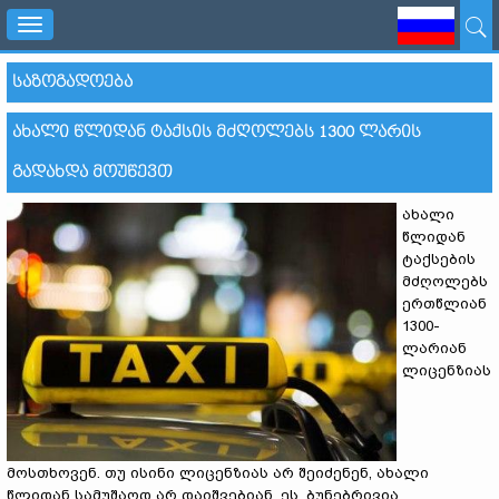
Toggle
navigation
ᲡᲐᲖᲝᲒᲐᲓᲝᲔᲑᲐ
ᲐᲮᲐᲚᲘ ᲬᲚᲘᲓᲐᲜ ᲢᲐᲥᲡᲘᲡ ᲛᲫᲦᲝᲚᲔᲑᲡ 1300 ᲚᲐᲠᲘᲡ
ᲒᲐᲓᲐᲮᲓᲐ ᲛᲝᲣᲬᲔᲕᲗ
ახალი
წლიდან
ტაქსების
მძღოლებს
ერთწლიან
1300-
ლარიან
ლიცენზიას
მოსთხოვენ. თუ ისინი ლიცენზიას არ შეიძენენ, ახალი
წლიდან სამუშაოდ არ დაიშვებიან. ეს, ბუნებრივია,