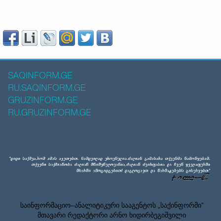
SAQINFORM.GE
RU.SAQINFORM.GE
GRUZINFORM.GE
RU.GRUZINFORM.GE
საინფორმაციო–ანალიტიკური სააგენტოს „საქინფორმი”
მთავარი რედაქტორი არნო ხიდირბეგიშვილი