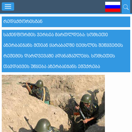
Toggle
navigation
ᲠᲔᲓᲐᲥᲢᲝᲠᲘᲡᲒᲐᲜ
ᲡᲐᲥᲘᲜᲤᲝᲠᲛᲘᲡ ᲕᲔᲠᲡᲘᲐ ᲛᲐᲠᲗᲚᲓᲔᲑᲐ: ᲡᲝᲛᲮᲔᲗᲘ
ᲐᲖᲔᲠᲑᲐᲘᲯᲐᲜᲡ ᲛᲗᲘᲐᲜ ᲧᲐᲠᲐᲑᲐᲦᲨᲘ ᲪᲔᲪᲮᲚᲘᲡ ᲨᲔᲬᲧᲕᲔᲢᲘᲡ
ᲠᲔᲟᲘᲛᲘᲡ ᲓᲐᲠᲦᲕᲔᲕᲐᲨᲘ ᲐᲓᲐᲜᲐᲨᲐᲣᲚᲔᲑᲡ. ᲡᲝᲛᲮᲔᲗᲘᲡ
ᲗᲐᲕᲓᲐᲪᲕᲘᲡ ᲣᲬᲧᲔᲑᲐ ᲐᲖᲔᲠᲑᲐᲘᲯᲐᲜᲡ ᲔᲛᲣᲥᲠᲔᲑᲐ