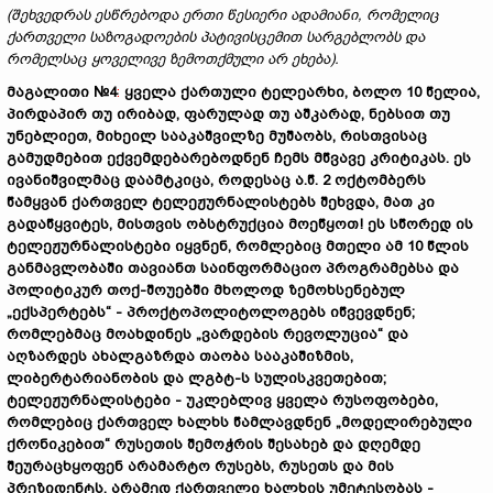
(
შეხვედრას
ესწრებოდა
ერთი
წესიერი
ადამიანი
,
რომელიც
ქართველი
საზოგადოების
პატივისცემით
სარგებლობს
და
რომელსაც
ყოველივე
ზემოთქმული
არ
ეხება
).
მაგალითი
№
4
:
ყველა
ქართული
ტელეარხი
,
ბოლო
10
წელია
,
პირდაპირ
თუ
ირიბად
,
ფარულად
თუ
აშკარად
,
ნებსით
თუ
უნებლიეთ
,
მიხეილ
სააკაშვილზე
მუშაობს
,
რისთვისაც
გამუდმებით
ექვემდებარებოდნენ
ჩემს
მწვავე
კრიტიკას
.
ეს
ივანიშვილმაც
დაამტკიცა
,
როდესაც
ა
.
წ
. 2
ოქტომბერს
წამყვან
ქართველ
ტელეჟურნალისტებს
შეხვდა
,
მათ
კი
გადაწყვიტეს
,
მისთვის
ობსტრუქცია
მოეწყოთ
!
ეს
სწორედ
ის
ტელეჟურნალისტები
იყვნენ
,
რომლებიც
მთელი
ამ
10
წლის
განმავლობაში
თავიანთ
საინფორმაციო
პროგრამებსა
და
პოლიტიკურ
თოქ
-
შოუებში
მხოლოდ
ზემოხსენებულ
„
ექსპერტებს
“ -
პროქტოპოლიტოლოგებს
იწვევდნენ
;
რომლებმაც
მოახდინეს
„
ვარდების
რევოლუცია
“
და
აღზარდეს
ახალგაზრდა
თაობა
სააკაშიზმის
,
ლიბერტარიანობის
და
ლგბტ
-
ს
სულისკვეთებით
;
ტელეჟურნალისტები
-
უკლებლივ
ყველა
რუსოფობები
,
რომლებიც
ქართველ
ხალხს
წამლავდნენ
„
მოდელირებული
ქრონიკებით
“
რუსეთის
შემოჭრის
შესახებ
და
დღემდე
შეურაცხყოფენ
არამარტო
რუსებს,
რუსეთს
და
მის
პრეზიდენტს
,
არამედ
ქართველი
ხალხის
უმეტესობას
-