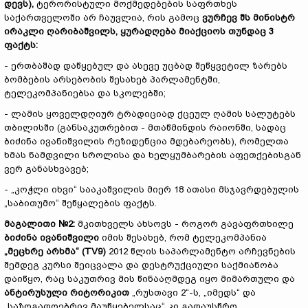
დევს
),
ტერორისტული მოქმედებების საფრთხეს
საქართველოში არ ჩაუვლია, რის გამოც
ვურჩევ
შს
მინისტრ
ირაკლი
ღარიბაშვილს
,
ყურადღება
მიაქციოს
თუნდაც
3
ფაქტს
:
- ერთბაშად დაწყებულ და ასევე უცბად შეწყვეტილ ზარებს
ბომბების არსებობის შესახებ პარლამენტში,
ტელეკომპანიებსა და სკოლებში;
- ლამის ყოველდღიურ ტრადიციად ქცეულ ღამის სალუტებს
თბილისში (განსაკუთრებით - მთაწმინდის რაიონში, სადაც
ბიძინა ივანიშვილის რეზიდენცია მდებარეობს), რომელთა
ხმას ნამდვილი სროლისა და ხელყუმბარების აფეთქებისგან
ვერ განასხვავებ;
- „კოჭლი იხვი“ სააკაშვილის მიერ 18 ათასი მსჯავრდებულის
„საბითუმო“ შეწყალების ფაქტს.
მაგალითი
№
2
:
მკითხველს ახსოვს - როგორ გავაფრთხილე
ბიძინა
ივანიშვილი
იმის შესახებ, რომ ტელეკომპანია
„
მეცხრე
არხმა
“ (TV9)
2012 წლის საპარლამენტო არჩევნების
შემდეგ კურსი შეიცვალა და დესტრუქციული საქმიანობა
დაიწყო, რაც საკუთრივ მის წინააღმდეგ იყო მიმართული და
ანტირუსული
რიტორიკით
„რუსთავი 2“-ს, „იმედს“ და
„საზოგადოებრივ მაუწყებელსაც“ კი გადაუსწრო.