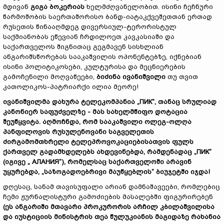
მდივან
გიგა
ბოკერიას
ხელმძღვანელობით. ისინი ჩეჩნური
წარმოშობის საერთაშორისო ბანდ-იატაკქვეშეთთან ერთად
რუსეთის წინააღმდეგ დივერსიულ-ტერორისტულ
საქმიანობას ეწევიან ჩრდილოეთ კავკასიაში და
საქართველოს შიგნითაც გეგმავენ სისხლიან
ანგარიშსწორებას სააკაშვილის ოპონენტებზე, იქნებიან
ისინი პოლიტიკოსები, კულტურისა და მეცნიერების
გამოჩენილი მოღვაწეები,
ბიძინა
ივანიშვილი
თუ თვით
კათოლიკოს-პატრიარქი ილია მეორე!
ივანიშვილმა
დახურა
ტელეკომპანია
„ПИК“,
თანაც
სრულიად
კანონიერ
საფუძველზე
-
მას
სახელმწიფო
დოტაცია
შეუწყვიტა
.
აღმოჩნდა
,
რომ
სააკაშვილი
ოლეგ
-
ოლღა
პანფილოვის
რუსულენოვანი
საგველეთის
ძირგამომთხრელი
ტელეპროვოკაციებისათვის
ფულს
ქართველ
გადამხდელებს
ახდევინებდა
,
რამდენადაც
„ПИК“
(
იგივე
„ АЛАНИЯ“),
რომელსაც
საქართველოში
არავინ
უყურებდა
, „
საზოგადოებრივი
მაუწყებლის
“
ბიუჯეტში
იჯდა
!
დღესაც, სანამ თავისუფალი არიან დამნაშავეები, რომლებიც
ჩემი ჟურნალისტური გამოძიების მასალებში ფიგურირებენ
(
ეს
ანგარიში
მთავარი
პროკურორის
არჩილ
კბილაშვილისა
და
იუსტიციის
მინისტრის
თეა
წულუკიანის
მაგიდაზე
რახანია