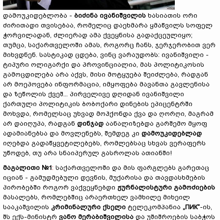
დამოუკიდებლობა -
ბიძინა
ივანიშვილის
ხასიათის ორი
ძირითადი თვისებაა, რომელიც დაეხმარა ყმაწვილს სოფელ
ჭორვილადან, ძლიერად ამა ქვეყნისა გადაქცეულიყო;
თუმცა, საქართველოში ამას, როგორც ჩანს, ჯერჯერობით ვერ
მიხვდნენ. სასტიკად ცდება, ვინც ვარაუდობს: ივანიშვილი -
ტიპური ოლიგარქი და პროვინციალია, მას პოლიტიკოსის
გამოცდილება არა აქვს, მისი მოტყუება შეიძლება, რადგან
არ მოეპოვება ინფორმაცია, იმყოფება მავანთა გავლენისა
და ზეწოლის ქვეშ... პირველივე დღიდან ივანიშვილი
ქართული პოლიტიკის ბობოქარი დინების ეპიცენტრში
მოხვდა, რომელსაც უხვად მოჰქონდა ქვა და ღორღი, მაგრამ
არ დაიღუპა, რადგან
დინჯად
აანალიზებდა გარშემო მყოფ
ადამიანებსა და მოვლენებს, შემდეგ კი
დამოუკიდებლად
იღებდა გადაწყვეტილებებს, რომლებსაც სხვას ვერაფერს
უწოდებ, თუ არა სნაიპერულ გასროლას ათიანში!
მაგალითი
№
1
:
საქართველოში და მის ფარგლებს გარეთაც
იციან - გამუდმებული დევნის, მუქარისა და თავდასხმების
პირობებში როგორ ვაქვეყნებდი
ჟურნალისტური
გამოძიების
მასალებს, რომლებშიც არაერთხელ ვამხილე მიხეილ
სააკაშვილის
კრიმინალური
ქსელი
ტელეკომპანია
„ПИК“
-ის,
შს ექს-მინისტრ
ვანო
მერაბიშვილისა
და უშიშროების საბჭოს