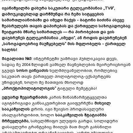
ივანიშვილმა
დახურა
საკუთარი
ტელეკომპანია
„TV9“,
დამოუკიდებლად
დარწმუნდა
რა
ჩემი
სიტყვების
სამართლიანობაში
და
იმედი
მაქვს
-
ბატონი
ბიძინა
ასევე
შეასრულებს
თავის
დაპირებას
და
ქართველი
საზოგადოებაც
შეიტყობს
მწარე
სიმართლეს
—
რა
პირობებით
და
ვის
დაუბრუნეს
ტელეკომპანია
„
იმედი
“,
ან
როდის
დაუბრუნებენ
„
საზოგადოებრივ
მაუწყებელს
“
მის
მფლობელს
-
ქართველ
ხალხს
!
მაგალითი
№
3
:
ინტერნეტში უამრავი პუბლიკაცია დევს,
სადაც მე 2004 წლიდან ვამხელ მავნებლების მცირერიცხოვან
ჯგუფს
სოსო
ცინცაძის
ხელმძღვანელობით, რომლებიც
საკუთარ თავს ქართველ პოლიტოლოგ-ექსპერტებს
უწოდებენ, ხოლო მე მათთვის მხოლოდ
„
პროქტოპოლიტოლოგის
“
ტიტული მემეტება!
ედუარდ
შევარდნაძის
კარის წინასწარმეტყველთა
აგიტბრიგადა განსაკუთრებით გაიფურჩქნა
მიხეილ
სააკაშვილის
დროს. იგი შეივსო პროდასავლური
ახალგაზრდობით, ხოლო
სააკაშვილის
შტატიანმა
მრჩევლებმა
,
სახელმწიფო ულუფის გარდა, სოლიდური
დასავლური გრანტებიც მიიღეს მათ მიერ გახსნილი
არასამთავრობო ორგანიზაციების, კერძო უმაღლესი