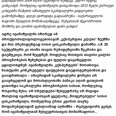
გადადგომას
2008
წლის
აგვისტოს
შემდეგ
.
უფრო
მეტიც
,
ცინცაძემ
,
რომელიც
ივანიშვილს
დასცინოდა
2012
წელს
ქართულ
ციხეებში
წამების
ამსახველი
სკანდალური
ვიდეოების
გამოჩენამდე
,
დღეს
ფირფიტა
გადააბრუნა
-
საქართველოს
ნატოში
შესვლის
მოწინააღმდეგე
,
რუსეთთან
მეგობრობის
მომხრე
და
ლამის
ივანიშვილის
ფანი
გახდა
!
ადრე
ივანიშვილმა
სწორედ
ამ
პროქტოპოლიტოლოგებისაგან
„
ექსპერტთა
კლუბი
“
შექმნა
და
მის
პრეზიდენტად
სოსო
ცისკარიშვილი
დანიშნა
.
ა
.
წ
. 25
სექტემბერს
კი
ისინი
თავის
რეზიდენციაში
შეკრიბა
და
დაუმტკიცა
,
რომ
შეცდნენ
,
როდესაც
მისთვის
თავისი
ყალბი
პროგნოზების
შეჩეჩებას
და
ფულის
დაცინცვლას
ცდილობდნენ
.
ივანიშვილმა
„
ექსპერტებს
“
მოსთხოვა
,
ნათქვამი
კონკრეტული
ფაქტებით
დაედასტურებინათ
და
გააფრთხილა
-
ამიერიდან
სკანდალური
ჭორები
არ
გაავრცელონ
და
მოსახლეობაში
პანიკა
აღარ
დათესონ
ვითომდა
საკრალური
პროგნოზების
სახით
,
რომლებიც
,
როგორც
წესი
,
არ
სრულდება
!
შეხვედრაზე
არ
მივიდა
მხოლოდ
ივანიშვილისგან
ყველაზე
„
მოფერებული
“
სოსო
ცისკარიშვილი
,
რომელმაც
ერთი
კვირის
თავზე
მოფარებულიდან
გესლიანად
აღნიშნა
-
რეპეტიტორს
ვეძებ
,
რომ
ივანიშვილთან
შეხვედრისთვის
მომამზადოსო
...