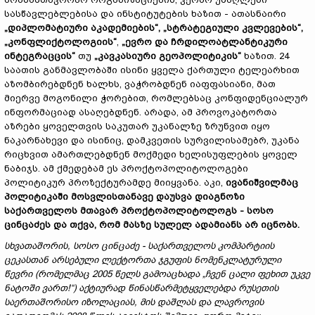
სასწავლებლებისა და ინსტიტუტების ხაზით - ათასნაირი
„
დიპლომატიური
აკადემიების
“, „
სტრატეგიული
კვლევების
“,
„
კონფლიქტოლოგიის
“
,
„ევრო და ჩრდილოატლანტიკური
ინტეგრაცცის“
თუ
„
კავკასიური
გეოპოლიტიკის
“
ხაზით. 24
საათის განმავლობაში ისინი ყველა ქართული ტელეარხით
აზომბირებდნენ ხალხს, ვაჭრობდნენ იაფფასიანი, მათ
მიერვე მოგონილი ჭორებით, რომლებსაც კონფიდენციალურ
ინფორმაციად ასაღებდნენ. არადა, ამ პროვოკატორთა
აზრები ყოველთვის საკუთარ უკანალზე ზრუნვით იყო
ნაკარნახევი და ისინიც, დამკვეთის სურვილისამებრ, უკანა
რიცხვით ამართლებდნენ მოქმედი ხელისუფლების ყოველ
ნაბიჯს. ამ ქმედებამ ეს პროქტოპოლიტოლოგები
პოლიტიკურ პროზექტურამდე მიიყვანა. აკი,
ივანიშვილმაც
პოლიტიკაში
მოსვლისთანავე
დაუსვა
დიაგნოზი
საქართველოს
მთავარ
პროქტოპოლიტოლოგს
-
სოსო
ცინცაძეს
და
თქვა
,
რომ
მასზე
სულელ
ადამიანს
არ
იცნობს
.
სხვათაშორის
,
სოსო
ცინცაძე
-
საქართველოს
კომპარტიის
ცეკასთან
არსებული
ლექტორთა
ჯგუფის
ნომენკლატურული
წევრი
(
რომელმაც
2005
წელს
გამოაცხადა
„
ჩვენ
ცალი
ფეხით
უკვე
ნატოში
ვართ
!“)
აქტიურად
წინასწარმეტყველებდა
რუსეთის
საერთაშორისო
იზოლაციას
,
მის
დაშლას
და
ლავროვის