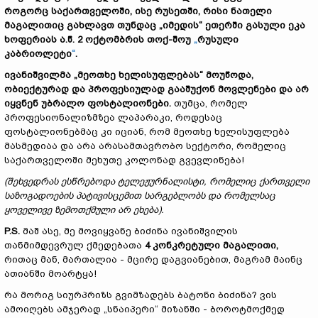
როგორც
საქართველოში
,
ისე
რუსეთში
,
რისი
ნათელი
მაგალითიც
გახლავთ
თუნდაც
„
იმედის
“
ეთერში
გასული
ეკა
ხოფერიას
ა
.
წ
. 2
ოქტომბრის
თოქ
-
შოუ
„
რუსული
კაბრიოლეტი
“
.
ივანიშვილმა
„
მეოთხე
ხელისუფლებას
“
მოუწოდა
,
ობიექტურად
და
პროფესიულად
გააშუქონ
მოვლენები
და
არ
იყვნენ
უბრალო
ფოსტალიონები
.
თუმცა, რომელ
პროფესიონალიზმზეა ლაპარაკი, როდესაც
ფოსტალიონებმაც კი იციან, რომ მეოთხე ხელისუფლება
მასმედიაა და არა არასამთავრობო სექტორი, რომელიც
საქართველოში მეხუთე კოლონად გვევლინება!
(
შეხვედრას
ესწრებოდა
ტელეჟურნალისტი
,
რომელიც
ქართველი
საზოგადოების
პატივისცემით
სარგებლობს
და
რომელსაც
ყოველივე
ზემოთქმული
არ
ეხება
).
P.S.
მაშ ასე, მე მოვიყვანე ბიძინა ივანიშვილის
თანმიმდევრულ ქმედებათა
4 კონკრეტული
მაგალითი
,
რითაც მან, მართალია - მცირე დაგვიანებით, მაგრამ მაინც
ათიანში მოარტყა!
რა მორიგ სიურპრიზს გვიმზადებს ბატონი ბიძინა? ვის
ამოიღებს ამჯერად „სნაიპერი“ მიზანში - ბოროტმოქმედ