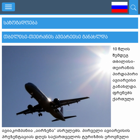
Toggle
navigation
ᲡᲐᲖᲝᲒᲐᲓᲝᲔᲑᲐ
ᲗᲑᲘᲚᲘᲡᲘ-ᲗᲔᲘᲠᲐᲜᲘᲡ ᲐᲕᲘᲐᲠᲔᲘᲡᲘ ᲒᲐᲜᲐᲮᲚᲓᲐ
10 წლის
შემდეგ
თბილისი-
თეირანის
პირდაპირი
ავიარეისი
განახლდა.
ფრენებს
ქართული
ავიაკომპანია „აირზენა“ ასრულებს. პირველი ავიარეისის
პრეზენტაციას დღეს საქართველოს ტურიზმის ეროვნული