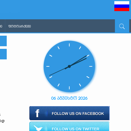
Ი
ᲤᲝᲢᲝᲐᲠᲥᲘᲕᲘ
06 აგვისტო 2026
6
ად