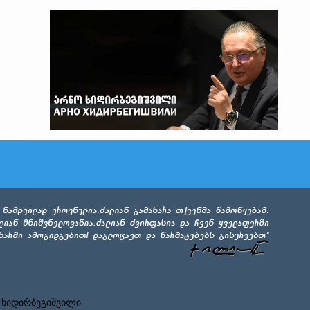
 ხიდირბეგიშვილი