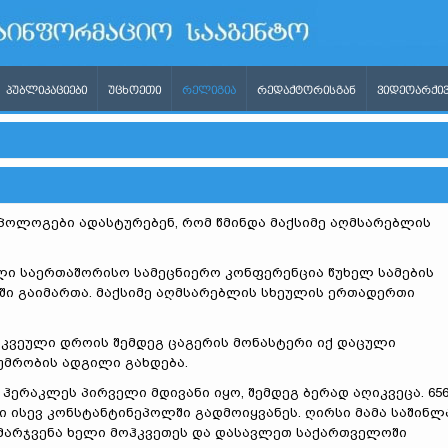
ᲞᲣᲑᲚᲘᲙᲐᲪᲘᲔᲑᲘ
ᲣᲪᲮᲝᲔᲗᲘ
ᲠᲔᲚᲘᲒᲘᲐ
ᲠᲔᲓᲐᲥᲢᲝᲠᲘᲡᲒᲐᲜ
ᲕᲘᲓᲔᲝᲐᲠᲥᲘᲕ
ოლოგები ადასტურებენ, რომ წმინდა მაქსიმე აღმსარებლის
ლი საერთაშორისო სამეცნიერო კონფერენცია წუხელ სამების
ი გაიმართა. მაქსიმე აღმსარებლის სხეულის ერთადერთი
რკვეული დროის შემდეგ ცაგერის მონასტერი იქ დაცული
უმრობის ადგილი გახდება.
რ ჰერაკლეს პირველი მდივანი იყო, შემდეგ ბერად აღიკვეცა. 65
კი ისევ კონსტანტინეპოლში გადმოიყვანეს. ღირსი მამა საშინლ
, მარჯვენა ხელი მოჰკვეთეს და დასავლეთ საქართველოში