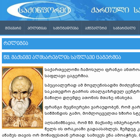
ᲛᲗᲐᲕᲐᲠᲘ
ᲞᲝᲚᲘᲢᲘᲙᲐ
ᲡᲐᲖᲝᲒᲐᲓᲝᲔᲑᲐ
ᲐᲥᲢᲣᲐᲚᲣᲠᲘ
ᲡᲐᲛᲐᲠᲗᲐᲚᲘ
ᲠᲔᲚᲘᲒᲘᲐ
ᲬᲛ. ᲛᲐᲥᲡᲘᲛᲔ ᲐᲦᲛᲡᲐᲠᲔᲑᲚᲘᲡ ᲡᲐᲤᲚᲐᲕᲘ ᲪᲐᲒᲔᲠᲨᲘᲐ
საქართველოში ჩამოსული ფრანგი ანთროპ
საფლავი ცაგერშია.
სპეციალურად ამ მოვლენისადმი მიძღვნი
საკათედრო ტაძრის ახალგაზრდულ ცენტრშ
ნაწილი დღემდე ათონის მთაზე ინახება.
ფრანგი მეცნიერები ვარაუდობენ, რომ გა
სიწმინდის გამო, მომლოცველთა ხშირი სტ
აღსანიშნავია, რომ წმ. მაქსიმე იმპერატო
წელს ის თრაკიაში გადაასახლეს, შემდეგ 
აწამეს თავის ორ მოწაფესთან ერთად: სამივეს ენა ამოაჭრეს