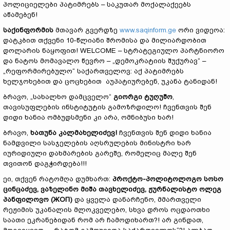
პოლიციელები პატიმრებს – საკუთარ მოქალაქეებს
აწამებენ!
საქინფორმის
მთავარ გვერდზე
www.saqinform.ge
ორი ვიდეოა:
დატკბით თქვენი 10-წლიანი შრომისა და მილიარდობით
დოლარის ნაყოფით! WELCOME – სტრატეგიულო პარტნიორო
და ნატოს მომავალო წევრო – „დემოკრატიის შუქურავ“ –
„რეფორმირებულო“ საქართველოვ: აქ პატიმრებს
ხელჯოხებით და ცოცხებით აუპატიურებენ, უკანა ტანიდან!
ბრავო, „სახალხო დამცველო“
გიორგი ტუღუშო
,
თავისუფლების ინსტიტუტის გამოზრდილო! ჩვენთვის შენ
დიდი ხანია ომბუდსმენი კი არა, ომნიბუსი ხარ!
ბრავო,
ხათუნა კალმახელიძევ!
ჩვენთვის შენ დიდი ხანია
ნამდვილი სასჯელების აღსრულების მინისტრი ხარ
იურიდიული დახმარების გარეშე, რომელიც მალე შენ
თვითონ დაგჭირდება!!!
ეი, თქვენ რატომღა დუმხართ:
პროქტო-პოლიტოლოგო სოსო
ცინცაძევ, ვაზელინო მიშა თავხელიძევ, ჟურნალისტო ოლეგ
პანფილოვო
(ЖОП)
და ყველა დანარჩენო, მმართველი
რეჟიმის უკანალის მლოკველებო, სხვა დროს ოცდაოთხი
საათი ეკრანებიდან რომ არ ჩამოდიხართ?! არ გინდათ,