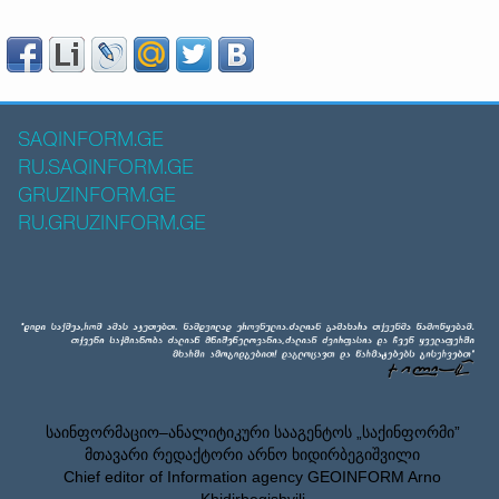
SAQINFORM.GE
RU.SAQINFORM.GE
GRUZINFORM.GE
RU.GRUZINFORM.GE
საინფორმაციო–ანალიტიკური სააგენტოს „საქინფორმი”
მთავარი რედაქტორი არნო ხიდირბეგიშვილი
Chief editor of Information agency GEOINFORM Arno
Khidirbegishvili